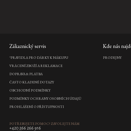
Zápatí
Zákaznický servis
Kde nás najd
*PRAVIDLA PRO DÁRKY K NÁKUPU
PRODEJNY
VRÁCENÍ ZBOŽÍ A REKLAMACE
DOPRAVA & PLATBA
ČASTO KLADENÉ DOTAZY
OBCHODNÍ PODMÍNKY
PODMÍNKY OCHRANY OSOBNÍCH ÚDAJŮ
PROHLÁŠENÍ O PŘÍSTUPNOSTI
POTŘEBUJETE POMOC? ZAVOLEJTE NÁM
+420 266 266 916