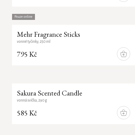
KOŠÍ
Nejprodávanější
Abecedně
Pouze online
Mehr Fragrance Sticks
vonné tyčinky, 250 ml
795 Kč
DO
KOŠÍ
Sakura Scented Candle
vonná svíčka, 290 g
585 Kč
DO
KOŠÍ