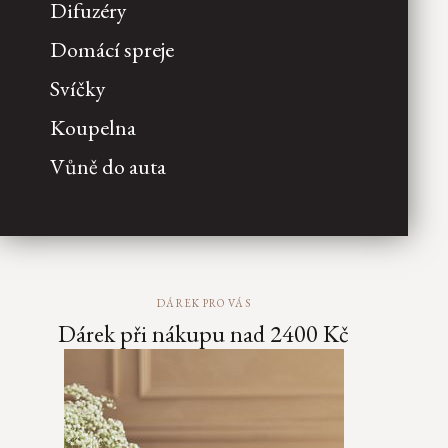
Difuzéry
-50%
Domácí spreje
SAKURA
Nový design
Svíčky
JING
Koupelna
KARMA
Vůně do auta
HOMME
HAMMAM
AYURVEDA
MEHR
Původní
DÁREK PRO VÁS
design
Dárek při nákupu nad 2400 Kč