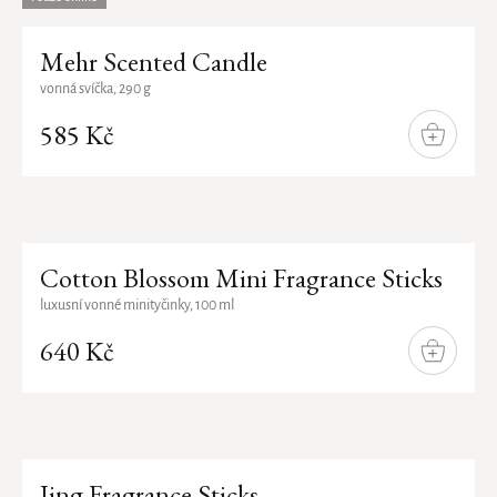
Mehr Scented Candle
vonná svíčka, 290 g
585 Kč
DO
KOŠÍKU
Cotton Blossom Mini Fragrance Sticks
luxusní vonné minityčinky, 100 ml
640 Kč
DO
KOŠÍKU
Jing Fragrance Sticks