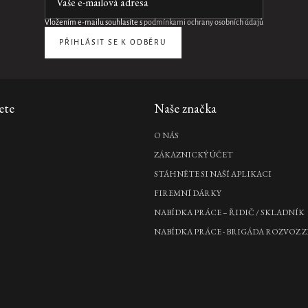
Vložením e-mailu souhlasíte s
podmínkami ochrany osobních údajů
PŘIHLÁSIT SE K ODBĚRU
ete
Naše značka
O NÁS
ZÁKAZNICKÝ ÚČET
STÁHNĚTE SI NAŠÍ APLIKACI
FIREMNÍ DÁRKY
NABÍDKA PRÁCE – ŘIDIČ / SKLADNÍK
NABÍDKA PRÁCE - BRIGÁDA ROZVOZ Z