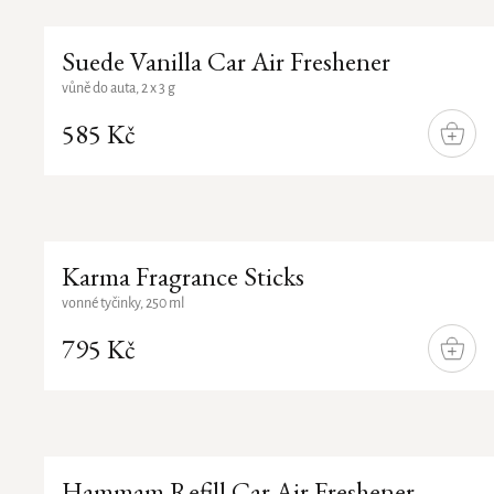
Suede Vanilla Car Air Freshener
vůně do auta, 2 x 3 g
585 Kč
DO
KOŠÍ
Karma Fragrance Sticks
vonné tyčinky, 250 ml
795 Kč
DO
KOŠÍ
Hammam Refill Car Air Freshener