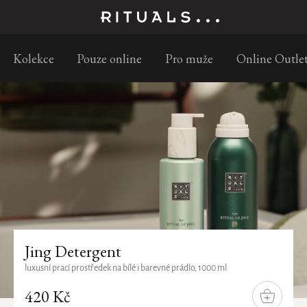
Objednejte do 11:30 a doručíme následuj
Kolekce
Pouze online
Pro muže
Online Outle
Jing Detergent
luxusní prací prostředek na bílé i barevné prádlo, 1000 ml
420 Kč
DO