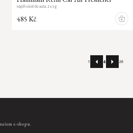
náplň vůně do auta, 2 x 3 g
485 Kč
DO
KOŠÍ
Stránkování
1
4
26
 našem e-shopu.