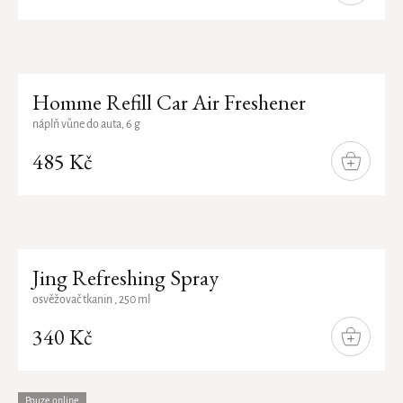
KOŠÍKU
Homme Refill Car Air Freshener
náplň vůne do auta, 6 g
485 Kč
DO
KOŠÍKU
Jing Refreshing Spray
osvěžovač tkanin , 250 ml
340 Kč
DO
KOŠÍKU
Pouze online