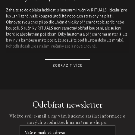
Zahalte se do oblaku hebkosti s luxusními ručníky RITUALS. Ideální pro
luxusní lázně, vaše koupací útočiště nebo den strávený na pláži.
Obnovte svou energii po dlouhém dni díky příjemně teplé sprše nebo
koupeli. S ručníky RITUALS není samotný obřad koupání, ale sušení,
které je absolutním požitkem. Díky hustému a příjemnému materiálu z
bavlny a bambusu máte pocit, že se sušíte pod hustou dekou z mraků.
Pohodlí dosahuje s našimi ručníky zcela nové úrovně.
Luxusní koupelnové ručníky, do kterých se můžete
ponořit
ZOBRAZIT VÍCE
Chcete se schovat do nejměkčího materiálu, jaký si dokážete představit?
Pak se zabalte do jednoho z ručníků do koupelny od společnosti
RITUALS. Ručníky se skládají z jedinečné směsi bambusu a bavlny BCI,
jsou vysoce savé a pevné. I po několikanásobném vyprání jsou ručníky
Odebírat newsletter
na dotek hebké.
Chcete si užívat ručník bez pocitu viny? Naše ručníky z kolekce House of
Vložte svůj e-mail a my vám budeme zasílat informace o
Rituals vám tento sen splní. Bavlna použitá na výrobu těchto ručníků
pochází z co nejudržitelnějších zdrojů; je to dobré pro svět, dobré pro
nových produktech na našem e-shopu.
všechny zúčastněné ve výrobním procesu, a tedy dobré pro naši
budoucnost. A nejen to: bavlna je také velmi dobrá v tom, co má jako