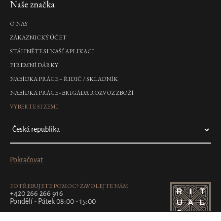
Naše značka
okamžik štěstí.
O NÁS
ZÁKAZNICKÝ ÚČET
STÁHNĚTE SI NAŠÍ APLIKACI
FIREMNÍ DÁRKY
NABÍDKA PRÁCE – ŘIDIČ / SKLADNÍK
NABÍDKA PRÁCE - BRIGÁDA ROZVOZ ZBOŽÍ
VYBERTE SI ZEMI
Pokračovat
POTŘEBUJETE POMOC? ZAVOLEJTE NÁM
+420 266 266 916
Pondělí - Pátek 08:00 - 15:00