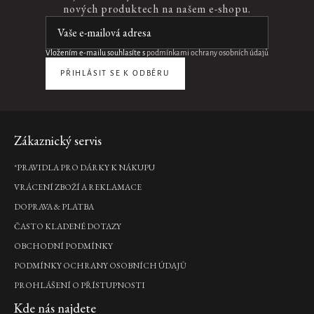
nových produktech na našem e-shopu.
Vložením e-mailu souhlasíte s
podmínkami ochrany osobních údajů
PŘIHLÁSIT SE K ODBĚRU
Zápatí
Zákaznický servis
*PRAVIDLA PRO DÁRKY K NÁKUPU
VRÁCENÍ ZBOŽÍ A REKLAMACE
DOPRAVA & PLATBA
ČASTO KLADENÉ DOTAZY
OBCHODNÍ PODMÍNKY
PODMÍNKY OCHRANY OSOBNÍCH ÚDAJŮ
PROHLÁŠENÍ O PŘÍSTUPNOSTI
Kde nás najdete