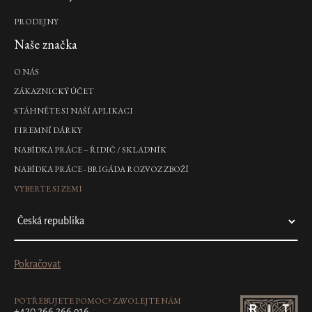
PRODEJNY
Naše značka
O NÁS
ZÁKAZNICKÝ ÚČET
STÁHNĚTE SI NAŠÍ APLIKACI
FIREMNÍ DÁRKY
NABÍDKA PRÁCE – ŘIDIČ / SKLADNÍK
NABÍDKA PRÁCE - BRIGÁDA ROZVOZ ZBOŽÍ
VYBERTE SI ZEMI
Pokračovat
POTŘEBUJETE POMOC? ZAVOLEJTE NÁM
+420 266 266 916