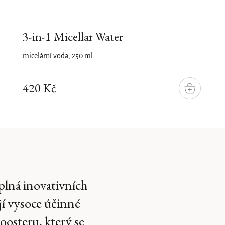
3-in-1 Micellar Water
micelární voda, 250 ml
420 Kč
DO
KOŠÍKU
plná inovativních
jí vysoce účinné
oosteru, který se