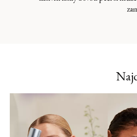
zam
Najd