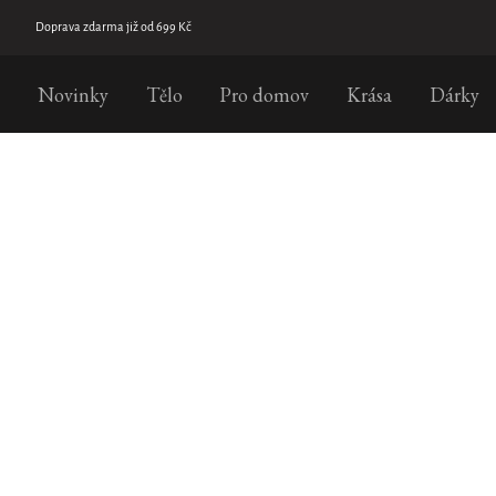
Přejít
na
Doprava zdarma již od 699 Kč
obsah
Novinky
Tělo
Pro domov
Krása
Dárky