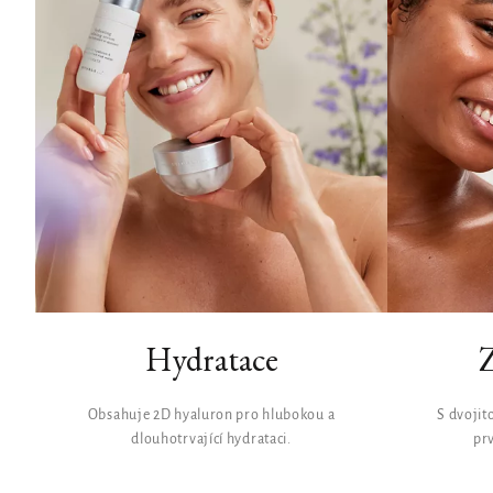
Hydratace
Z
Obsahuje 2D hyaluron pro hlubokou a
S dvojit
dlouhotrvající hydrataci.
pr