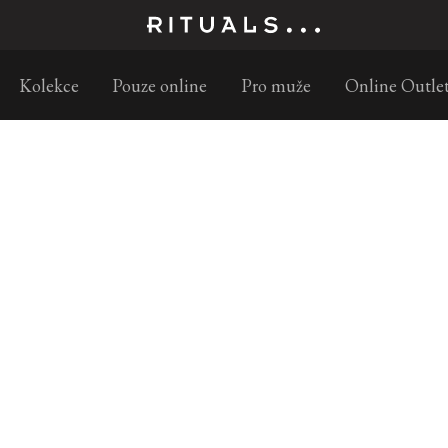
Objednejte do 11:30 a doručíme následující pracovní den
Kolekce
Pouze online
Pro muže
Online Outle