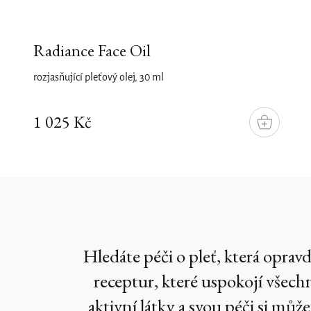
Radiance Face Oil
rozjasňující pleťový olej, 30 ml
1 025 Kč
DO
KOŠÍKU
Hledáte péči o pleť, která opra
receptur, které uspokojí všech
aktivní látky a svou péči si mů