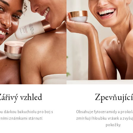
ářivý vzhled
Zpevňující
ou dávkou bakuchiolu pro boj s
Obsahuje fytoceramidy a prokol
vními známkami stárnutí.
zmírňují hloubku vrásek a zvyšu
pokožky.