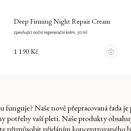
Deep Firming Night Repair Cream
zpevňující noční regenerační krém, 50 ml
1 190 Kč
DO
KOŠÍKU
vdu funguje? Naše nově přepracovaná řada je 
ny potřeby vaší pleti. Naše produkty obsahu
žete přizpůsobit přidáním koncentrovaného b