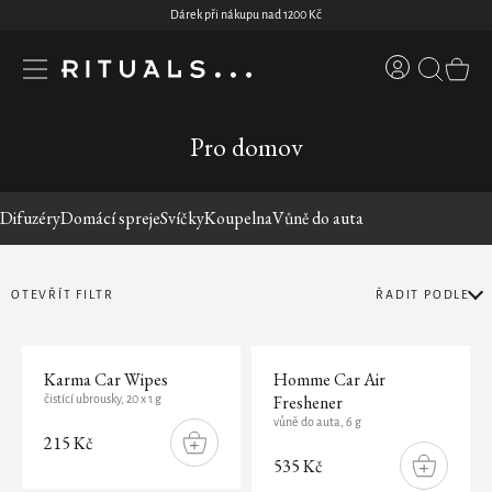
Přejít
Dárek při nákupu nad 1200 Kč
na
CENA
obsah
Přihlášení
NÁKUP
KOŠÍK
0
Kč
6390
Kč
Novinky
Pro domov
Hledám...
Na
skladě
Tělo
Novinka
Difuzéry
Domácí spreje
Svíčky
Koupelna
Vůně do auta
Pro muže
Pro domov
MAKE-UP & LIP CARE
SPRCHOVÉ A KOUPELOVÉ PRODUKTY
DIFUZÉRY
PÉČE O PLEŤ
DÁRKOVÉ SADY
LIMITED EDITION
VÝHODNÉ BALÍČKY
PÁNSKÉ SADY
SLEVY
Pro ženy
OTEVŘÍT FILTR
ŘADIT PODLE
Pouze online
Krása
Řazení
Sprchové pěny
Luxusní difuzéry
Pleťové krémy
Dárkové sady S
The Ritual of Seshen
Tělo
Doporučujeme
Limitovaná
Výpis
ANTI-PERSPIRANT CREAM
SPRCHOVÉ PRODUKTY
PRIVATE COLLECTION
produktů
Tělové oleje
Klasické difuzéry
Čistění pleti
Dárkové sady M
Pro domov
edice
Karma Car Wipes
Homme Car Air
Dárky
produktů
Nejlevnější
Freshener
SEASONAL HIGHLIGHTS
Šampony a tělové pěny v jednom
Mini difuzéry
Pleťová séra
Dárkové sady L
čistící ubrousky, 20 x 1 g
-20%
vůně do auta, 6 g
TINY RITUALS
DEODORANTY
LIMITOVANÁ EDICE: ALCHEMY
Nejdražší
KOUPELNA
215 Kč
Tělové scruby
Náhradní náplně
Pleťové masky a oleje
Dárkové sady XL
-30%
Kolekce
The Ritual of Ayurveda
DO
KOŠÍKU
535 Kč
DO
Nejprodávanější
-40%
Koupelové produkty
Aroma difuzéry
Péče o oční okolí
Výhodné balíčky
Men's Collection
Doplňky
KOŠÍKU