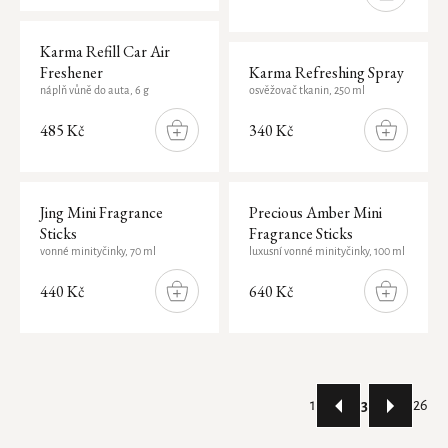
Náhradní náplň do svíčky
KOŠÍKU
The Ritual of Karma
INTUITIA
PÉČE O OPALOVÁNÍ
PÉČE O DĚTI
The Soulful Collection
Karma Refill Car Air
Freshener
Karma Refreshing Spray
KOUPELNA
Krémy na opalování
Sport
náplň vůně do auta, 6 g
osvěžovač tkanin, 250 ml
PRO NASTÁVAJÍCÍ MAMINKY
SLUNEČNÍ PÉČE
Krémy po opalování
Péče o prádlo
The Ritual of Jing
485 Kč
340 Kč
DO
DO
KOŠÍKU
KOŠÍKU
Ručníky
Hair Care Collection
NÁHRADNÍ NÁPLNĚ
Doplňky
The Ritual of Hammam
Jing Mini Fragrance
Precious Amber Mini
Předložka
The Iconic Collection
Sticks
Fragrance Sticks
KOSMETICKÉ PŘÍPRAVKY NA CESTY
vonné minityčinky, 70 ml
luxusní vonné minityčinky, 100 ml
The Ritual of Cleopatra
440 Kč
640 Kč
VŮNĚ DO AUTA
DO
DO
KOŠÍKU
KOŠÍKU
Osvěžovač vzduchu
Parfémy do auta
Stránkování
Dárkové sady
1
3
26
Ovládací
Ubrousky do auta