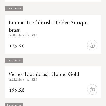
Pouze online
Enume Toothbrush Holder Antique
Brass
držák zubních kartáčků
495 Kč
DO
KOŠÍKU
Pouze online
Verrez Toothbrush Holder Gold
držák zubních kartáčků
495 Kč
DO
KOŠÍKU
Pouze online