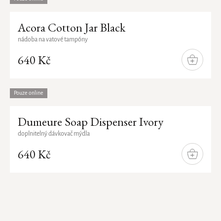
Acora Cotton Jar Black
nádoba na vatové tampóny
640 Kč
DO
KOŠÍKU
Pouze online
Dumeure Soap Dispenser Ivory
doplnitelný dávkovač mýdla
640 Kč
DO
KOŠÍKU