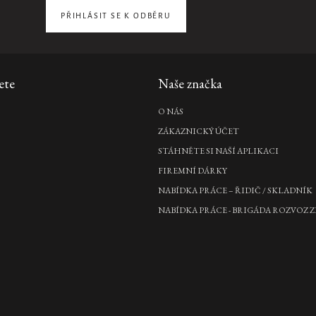
PŘIHLÁSIT SE K ODBĚRU
ete
Naše značka
O NÁS
ZÁKAZNICKÝ ÚČET
STÁHNĚTE SI NAŠÍ APLIKACI
FIREMNÍ DÁRKY
NABÍDKA PRÁCE – ŘIDIČ / SKLADNÍK
NABÍDKA PRÁCE - BRIGÁDA ROZVOZ Z