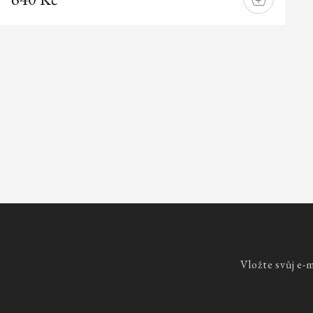
DO
KOŠÍKU
Ovládací
prvky
výpisu
Vložte svůj e-