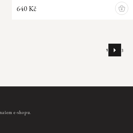
640 Kč
DO
KOŠÍ
Stránkování
1
3
 našem e-shopu.