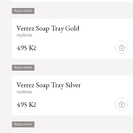
Abecedně
Pouze online
Verrez Soap Tray Gold
mýdlenka
495 Kč
DO
KOŠÍ
Pouze online
Verrez Soap Tray Silver
mýdlenka
495 Kč
DO
KOŠÍ
Pouze online