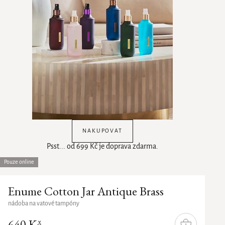
NAKUPOVAT
Psst... od 699 Kč je doprava zdarma.
Pouze online
Enume Cotton Jar Antique Brass
nádoba na vatové tampóny
640 Kč