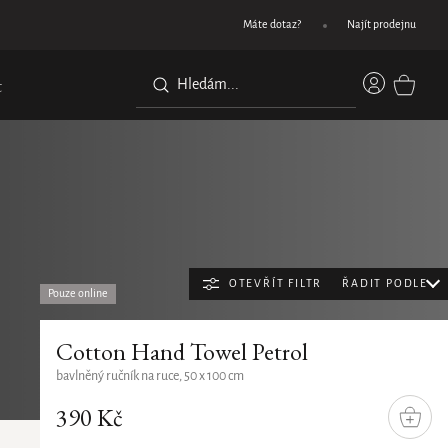
Objednejte do 11:30 a doručíme následující pracovní
Máte dotaz?
Najít prodejnu
Přihláše
t
NÁKUPN
KOŠÍK
OTEVŘÍT FILTR
ŘADIT PODLE
Pouze online
Řazení
Doporučujeme
Cotton Hand Towel Petrol
produk
Nejlevnější
bavlněný ručník na ruce, 50 x 100 cm
Nejdražší
390 Kč
DO
KOŠÍ
Nejprodávanější