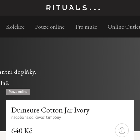
Doprava zdarma již od 699 Kč
Kolekce
Pouze online
Pro muže
Online Outle
antní doplňky.
lně.
Pouze online
Dumeure Cotton Jar Ivory
nádoba na odličovací tampóny
640 Kč
DO
KOŠÍKU