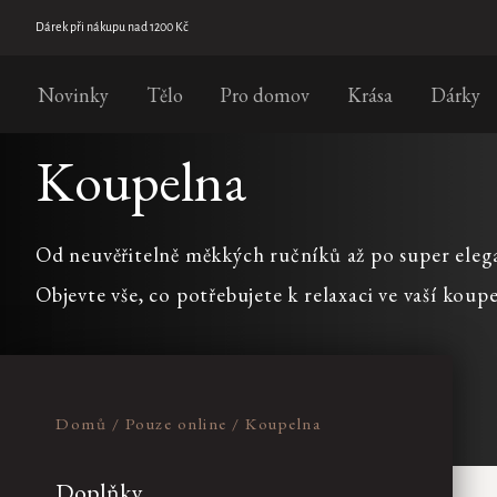
Přejít
na
Dárek při nákupu nad 1200 Kč
CENA
obsah
Novinky
Tělo
Pro domov
Krása
Dárky
390
Kč
1290
Kč
Koupelna
Na
skladě
Novinka
Od neuvěřitelně měkkých ručníků až po super eleg
Pouze
online
Objevte vše, co potřebujete k relaxaci ve vaší koupe
Výpis
produktů
Domů
/
Pouze online
/
Koupelna
Doplňky