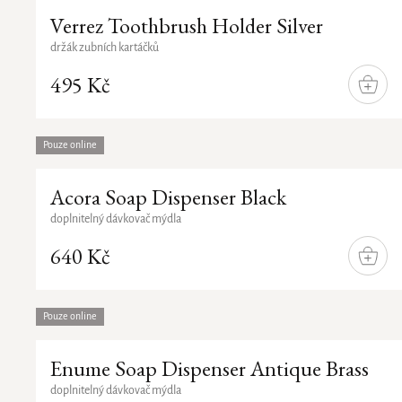
Verrez Toothbrush Holder Silver
držák zubních kartáčků
495 Kč
DO
KOŠÍ
Pouze online
Acora Soap Dispenser Black
doplnitelný dávkovač mýdla
640 Kč
DO
KOŠÍ
Pouze online
Enume Soap Dispenser Antique Brass
doplnitelný dávkovač mýdla