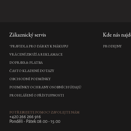
Zápatí
Zákaznický servis
Kde nás najd
*PRAVIDLA PRO DÁRKY K NÁKUPU
PRODEJNY
VRÁCENÍ ZBOŽÍ A REKLAMACE
DOPRAVA & PLATBA
ČASTO KLADENÉ DOTAZY
OBCHODNÍ PODMÍNKY
PODMÍNKY OCHRANY OSOBNÍCH ÚDAJŮ
PROHLÁŠENÍ O PŘÍSTUPNOSTI
POTŘEBUJETE POMOC? ZAVOLEJTE NÁM
+420 266 266 916
Pondělí - Pátek 08:00 - 15:00