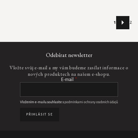
Stránkování
1
2
Ovládací
prvky
výpisu
Odebírat newsletter
Vložte svůj e-mail a my vám budeme zasílat informace o
nových produktech na našem e-shopu.
E-mail
Vložením e-mailu souhlasíte s
podmínkami ochrany osobních údajů
PŘIHLÁSIT SE