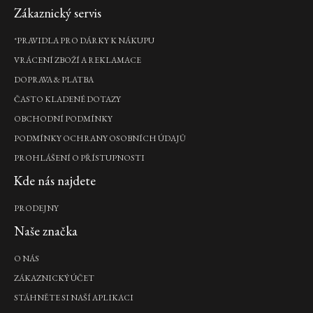
Zápatí
Zákaznický servis
*PRAVIDLA PRO DÁRKY K NÁKUPU
VRÁCENÍ ZBOŽÍ A REKLAMACE
DOPRAVA & PLATBA
ČASTO KLADENÉ DOTAZY
OBCHODNÍ PODMÍNKY
PODMÍNKY OCHRANY OSOBNÍCH ÚDAJŮ
PROHLÁŠENÍ O PŘÍSTUPNOSTI
Kde nás najdete
PRODEJNY
Naše značka
O NÁS
ZÁKAZNICKÝ ÚČET
STÁHNĚTE SI NAŠÍ APLIKACI