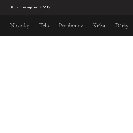
Přejít
na
Doprava zdarma již od 699 Kč
obsah
Novinky
Tělo
Pro domov
Krása
Dárky