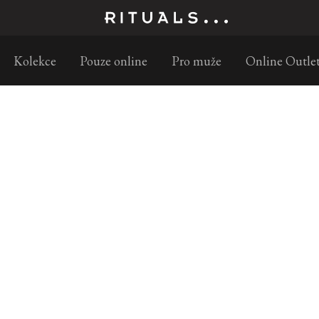
Objednejte do 11:30 a doručíme následující pracovní den
Kolekce
Pouze online
Pro muže
Online Outle