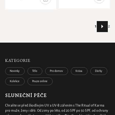
KOŠÍKU
KOŠÍKU
Stránkování
1
2
Ovládací
prvky
výpisu
KATEGORIE
Novinky
Tělo
Pro domov
Krása
Dárky
Kolekce
Pouze online
SLUNEČNÍ PÉČE
Chraňte se před škodlivým UV a UV-B zářením s The Ritual of Karma
pro muže, ženy i děti. Od zimy po léto, od 20 SPF po 50 SPF, od ochrany