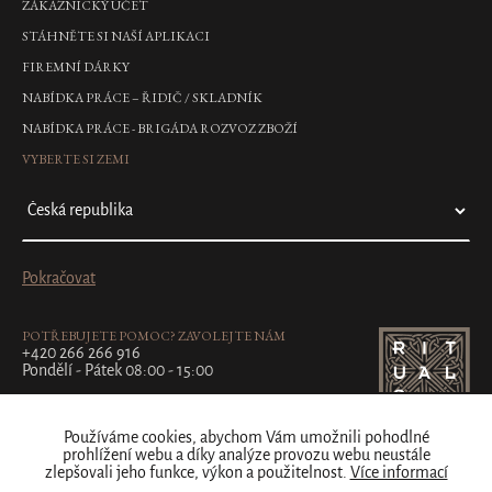
ZÁKAZNICKÝ ÚČET
STÁHNĚTE SI NAŠÍ APLIKACI
FIREMNÍ DÁRKY
NABÍDKA PRÁCE – ŘIDIČ / SKLADNÍK
NABÍDKA PRÁCE - BRIGÁDA ROZVOZ ZBOŽÍ
VYBERTE SI ZEMI
Pokračovat
POTŘEBUJETE POMOC? ZAVOLEJTE NÁM
+420 266 266 916
Pondělí - Pátek 08:00 - 15:00
Používáme cookies, abychom Vám umožnili pohodlné
prohlížení webu a díky analýze provozu webu neustále
zlepšovali jeho funkce, výkon a použitelnost.
Více informací