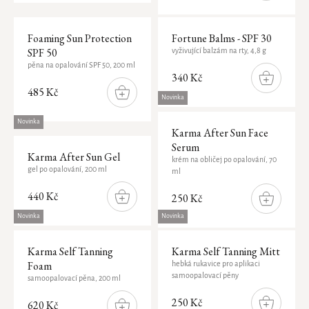
Náhradní náplň do svíčky
The Ritual of Karma
INTUITIA
PÉČE O OPALOVÁNÍ
PÉČE O DĚTI
The Soulful Collection
Foaming Sun Protection
Fortune Balms - SPF 30
SPF 50
vyživující balzám na rty, 4,8 g
KOUPELNA
Krémy na opalování
Sport
pěna na opalování SPF 50, 200 ml
PRO NASTÁVAJÍCÍ MAMINKY
SLUNEČNÍ PÉČE
340 Kč
Krémy po opalování
Péče o prádlo
The Ritual of Jing
DO
485 Kč
KOŠÍKU
DO
Novinka
KOŠÍKU
Ručníky
Hair Care Collection
NÁHRADNÍ NÁPLNĚ
Novinka
Doplňky
The Ritual of Hammam
Karma After Sun Face
Serum
Předložka
The Iconic Collection
Karma After Sun Gel
krém na obličej po opalování, 70
KOSMETICKÉ PŘÍPRAVKY NA CESTY
gel po opalování, 200 ml
ml
The Ritual of Cleopatra
440 Kč
250 Kč
DO
VŮNĚ DO AUTA
DO
KOŠÍKU
KOŠÍKU
Novinka
Novinka
Osvěžovač vzduchu
Karma Self Tanning
Karma Self Tanning Mitt
Parfémy do auta
Foam
hebká rukavice pro aplikaci
samoopalovací pěny
Dárkové sady
samoopalovací pěna, 200 ml
250 Kč
Ubrousky do auta
620 Kč
DO
DO