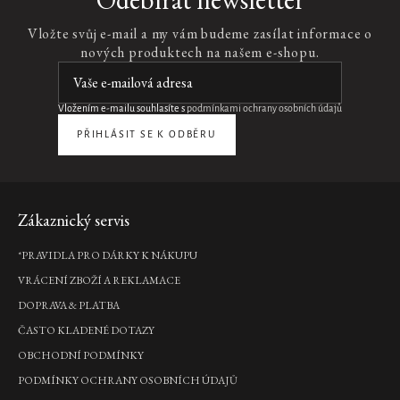
Rose
Refill
Vložte svůj e-mail a my vám budeme zasílat informace o
Car
nových produktech na našem e-shopu.
Air
Freshener
náplň
vůně
Vložením e-mailu souhlasíte s
podmínkami ochrany osobních údajů
do
PŘIHLÁSIT SE K ODBĚRU
auta,
6
g
495
Kč
Zápatí
Zákaznický servis
DO
*PRAVIDLA PRO DÁRKY K NÁKUPU
KOŠÍKU
Novinka
VRÁCENÍ ZBOŽÍ A REKLAMACE
DOPRAVA & PLATBA
Yozakura
ČASTO KLADENÉ DOTAZY
Car
Wipes
OBCHODNÍ PODMÍNKY
čistící
PODMÍNKY OCHRANY OSOBNÍCH ÚDAJŮ
ubrousky,
20