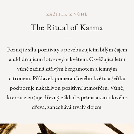
ZÁŽITEK Z VŮNĚ
The Ritual of Karma
Poznejte sílu pozitivity s povzbuzujícím bílým čajem
a uklidňujícím lotosovým květem. Osvěžující letní
vůně začíná zářivým bergamotem a jemným
citronem. Přídavek pomerančového květu a šeříku
podporuje nakažlivou pozitivní atmosféru. Vůně,
kterou završuje dřevitý základ z pižma a santalového
dřeva, zanechává trvalý dojem.