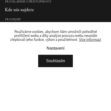
PROHLÁŠENÍ O PŘÍSTUPNOSTI
x
Kde nás najdete
1
g
215
PRODEJNY
Kč
Naše značka
Používáme cookies, abychom Vám umožnili pohodlné
DO
prohlížení webu a díky analýze provozu webu neustále
O NÁS
KOŠÍKU
zlepšovali jeho funkce, výkon a použitelnost.
Více informací
ZÁKAZNICKÝ ÚČET
Nastavení
STÁHNĚTE SI NAŠÍ APLIKACI
Royal
Tea
FIREMNÍ DÁRKY
Souhlasím
Scented
NABÍDKA PRÁCE – ŘIDIČ / SKLADNÍK
Candle
NABÍDKA PRÁCE - BRIGÁDA ROZVOZ ZBOŽÍ
1000g
VYBERTE SI ZEMI
luxusní
vonná
svíčka
XL,
1000
g
1
Pokračovat