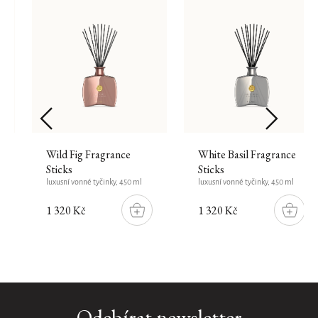
Wild Fig Fragrance
White Basil Fragrance
Sticks
Sticks
luxusní vonné tyčinky, 450 ml
luxusní vonné tyčinky, 450 ml
1 320 Kč
1 320 Kč
DO
DO
ŠÍKU
KOŠÍKU
KOŠÍK
Cashmere
Odebírat newsletter