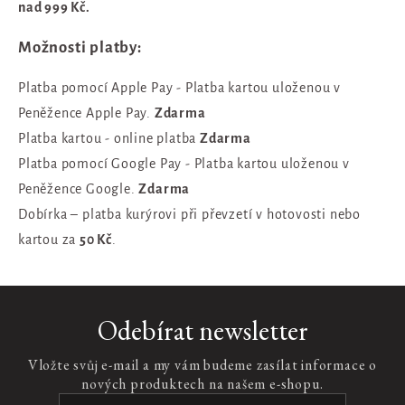
Náhradní náplň do svíčky
nad 999 Kč.
The Ritual of Karma
INTUITIA
PÉČE O OPALOVÁNÍ
PÉČE O DĚTI
The Soulful Collection
Možnosti platby:
KOUPELNA
Krémy na opalování
Sport
Platba pomocí Apple Pay - Platba kartou uloženou v
PRO NASTÁVAJÍCÍ MAMINKY
SLUNEČNÍ PÉČE
Krémy po opalování
Péče o prádlo
The Ritual of Jing
Peněžence Apple Pay.
Zdarma
Ručníky
Hair Care Collection
Platba kartou - online platba
Zdarma
NÁHRADNÍ NÁPLNĚ
Platba pomocí Google Pay - Platba kartou uloženou v
Doplňky
The Ritual of Hammam
Peněžence Google.
Zdarma
Předložka
The Iconic Collection
Dobírka – platba kurýrovi při převzetí v hotovosti nebo
KOSMETICKÉ PŘÍPRAVKY NA CESTY
The Ritual of Cleopatra
kartou za
50 Kč
.
VŮNĚ DO AUTA
Osvěžovač vzduchu
Odebírat newsletter
Parfémy do auta
Vložte svůj e-mail a my vám budeme zasílat informace o
Dárkové sady
nových produktech na našem e-shopu.
Ubrousky do auta