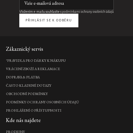
Vložením e-mailu souhlasíte s
podmínkami ochrany osobních údajů
PŘIHLÁSIT SE K ODBĚRU
Zápatí
Zákaznický servis
*PRAVIDLA PRO DÁRKY K NÁKUPU
VRÁCENÍ ZBOŽÍ A REKLAMACE
DOPRAVA & PLATBA
ČASTO KLADENÉ DOTAZY
OBCHODNÍ PODMÍNKY
PODMÍNKY OCHRANY OSOBNÍCH ÚDAJŮ
PROHLÁŠENÍ O PŘÍSTUPNOSTI
Kde nás najdete
PRODEJNY