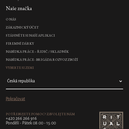
Naše značka
O NÁS
ZÁKAZNICKÝ ÚČET
STÁHNĚTE SI NAŠÍ APLIKACI
FIREMNÍ DÁRKY
NABÍDKA PRÁCE – ŘIDIČ / SKLADNÍK
NABÍDKA PRÁCE - BRIGÁDA ROZVOZ ZBOŽÍ
VYBERTE SI ZEMI
Pokračovat
POTŘEBUJETE POMOC? ZAVOLEJTE NÁM
+420 266 266 916
Pondělí - Pátek 08:00 - 15:00