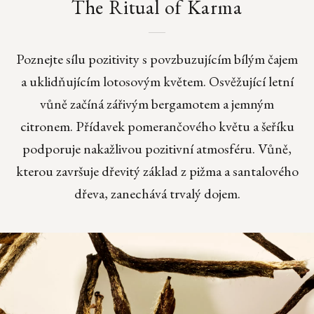
The Ritual of Karma
Poznejte sílu pozitivity s povzbuzujícím bílým čajem
a uklidňujícím lotosovým květem. Osvěžující letní
vůně začíná zářivým bergamotem a jemným
citronem. Přídavek pomerančového květu a šeříku
podporuje nakažlivou pozitivní atmosféru. Vůně,
kterou završuje dřevitý základ z pižma a santalového
dřeva, zanechává trvalý dojem.