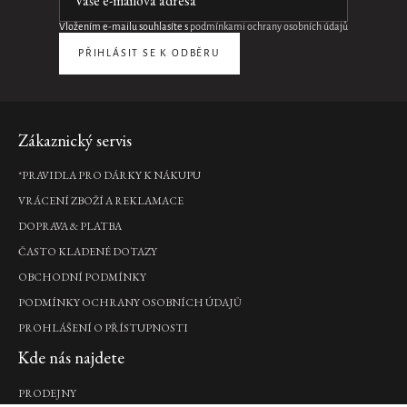
náplň
vůně
Vložením e-mailu souhlasíte s
podmínkami ochrany osobních údajů
do
PŘIHLÁSIT SE K ODBĚRU
auta,
6
g
495
Kč
Zápatí
Zákaznický servis
DO
*PRAVIDLA PRO DÁRKY K NÁKUPU
KOŠÍKU
Pouze
online
VRÁCENÍ ZBOŽÍ A REKLAMACE
DOPRAVA & PLATBA
Velvet
ČASTO KLADENÉ DOTAZY
Oudh
Car
OBCHODNÍ PODMÍNKY
Wipes
PODMÍNKY OCHRANY OSOBNÍCH ÚDAJŮ
čistící
ubrousky,
PROHLÁŠENÍ O PŘÍSTUPNOSTI
20
Kde nás najdete
x
1
g
PRODEJNY