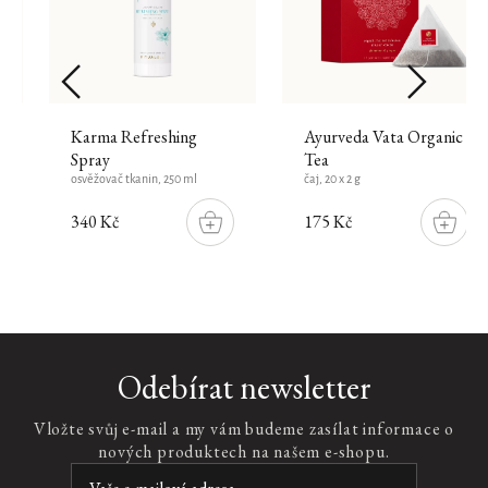
&
Karma Refreshing
Ayurveda Vata Organic
Spray
Tea
osvěžovač tkanin, 250 ml
čaj, 20 x 2 g
340 Kč
175 Kč
DO
DO
ŠÍKU
KOŠÍKU
KOŠÍK
Royal
Odebírat newsletter
Tea
Refill
Vložte svůj e-mail a my vám budeme zasílat informace o
Car
nových produktech na našem e-shopu.
Air
Freshener