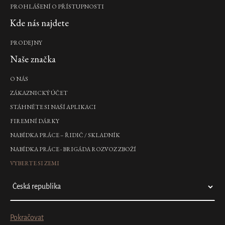
PROHLÁŠENÍ O PŘÍSTUPNOSTI
Kde nás najdete
PRODEJNY
Naše značka
O NÁS
ZÁKAZNICKÝ ÚČET
STÁHNĚTE SI NAŠÍ APLIKACI
FIREMNÍ DÁRKY
NABÍDKA PRÁCE – ŘIDIČ / SKLADNÍK
NABÍDKA PRÁCE - BRIGÁDA ROZVOZ ZBOŽÍ
VYBERTE SI ZEMI
Pokračovat