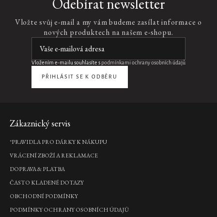
Odebírat newsletter
Vložte svůj e-mail a my vám budeme zasílat informace o
nových produktech na našem e-shopu.
Vložením e-mailu souhlasíte s
podmínkami ochrany osobních údajů
PŘIHLÁSIT SE K ODBĚRU
Zápatí
Zákaznický servis
*PRAVIDLA PRO DÁRKY K NÁKUPU
VRÁCENÍ ZBOŽÍ A REKLAMACE
DOPRAVA & PLATBA
ČASTO KLADENÉ DOTAZY
OBCHODNÍ PODMÍNKY
PODMÍNKY OCHRANY OSOBNÍCH ÚDAJŮ