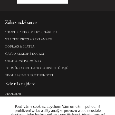
tělo,
20
ml
215
Zápatí
Zákaznický servis
Kč
*PRAVIDLA PRO DÁRKY K NÁKUPU
DO
KOŠÍKU
VRÁCENÍ ZBOŽÍ A REKLAMACE
DOPRAVA & PLATBA
Yozakura
ČASTO KLADENÉ DOTAZY
Pink
OBCHODNÍ PODMÍNKY
Sugar
PODMÍNKY OCHRANY OSOBNÍCH ÚDAJŮ
Scrub
tělový
PROHLÁŠENÍ O PŘÍSTUPNOSTI
peeling,
Kde nás najdete
250
g
PRODEJNY
440
Kč
Naše značka
Používáme cookies, abychom Vám umožnili pohodlné
DO
prohlížení webu a díky analýze provozu webu neustále
O NÁS
KOŠÍKU