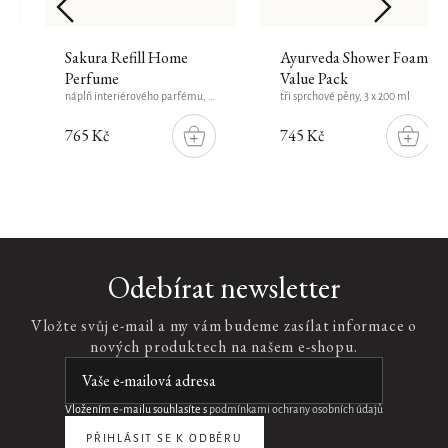
Sakura Refill Home
Ayurveda Shower Foam
Perfume
Value Pack
náplň interiérového parfému, 400 ml
tři sprchové pěny, 3 x 200 ml
765 Kč
745 Kč
DO
DO
ŠÍKU
KOŠÍKU
KOŠÍ
Karma
Odebírat newsletter
Hair
&
Vložte svůj e-mail a my vám budeme zasílat informace o
Body
nových produktech na našem e-shopu.
Mist
20ml
sprej
na
Vložením e-mailu souhlasíte s
podmínkami ochrany osobních údajů
vlasy
PŘIHLÁSIT SE K ODBĚRU
a