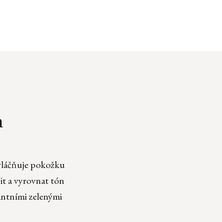
m
 zvláčňuje pokožku
it a vyrovnat tón
antními zelenými