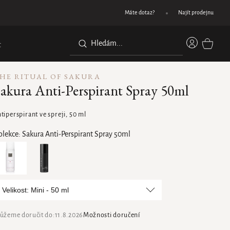
Dárek při nákupu nad 1200 Kč
Máte dotaz?
Najít prodejnu
Přihláše
t
NÁKUPN
KOŠÍK
HE RITUAL OF SAKURA
akura Anti-Perspirant Spray 50ml
tiperspirant ve spreji, 50 ml
olekce:
Sakura Anti-Perspirant Spray 50ml
Velikost: Mini - 50 ml
ůžeme doručit do:
11.8.2026
Možnosti doručení