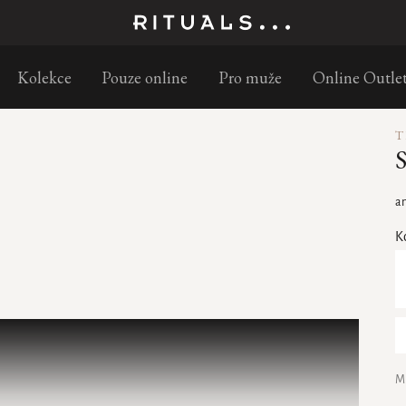
Objednejte do 11:30 a doručíme následující pracovní den
Kolekce
Pouze online
Pro muže
Online Outle
T
S
an
K
M