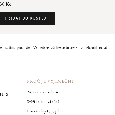
30 Kč
PŘIDAT DO KOŠÍKU
 si jisti tímto produktem? Zeptejte se našich expertů přes e-mail nebo online chat
PROČ JE VÝJIMEČNÝ
u a
24hodinová ochrana
Svěží květinová vůně
Pro všechny typy pleti