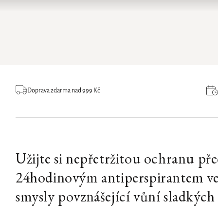
Doprava zdarma nad 999 Kč
Užijte si nepřetržitou ochranu p
24hodinovým antiperspirantem ve s
smysly povznášející vůní sladkých