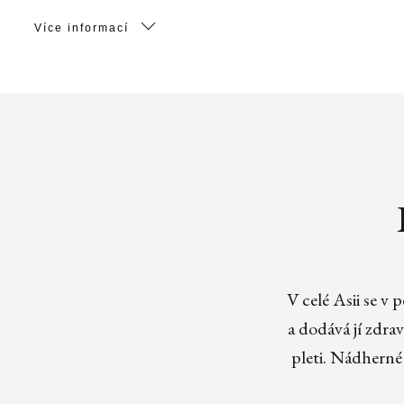
Více informací
V celé Asii se v 
a dodává jí zdra
pleti. Nádherné