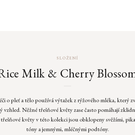
SLOŽENÍ
Rice Milk & Cherry Blosso
péči o pleť a tělo používá výtažek z rýžového mléka, který
vý vzhled. Něžné třešňové květy zase často pomáhají zklidn
 třešňové květy v této kolekci jsou obklopeny svěžími, pik
tóny a jemnými, mléčnými podtóny.