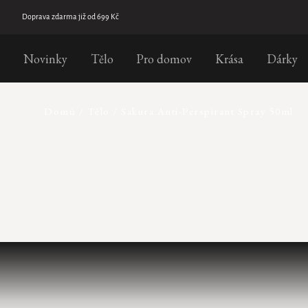
Přejít
na
Doprava zdarma již od 699 Kč
obsah
Novinky
Tělo
Pro domov
Krása
Dárky
Domů
/
Tělo
/
Sakura Anti-Perspirant Spray 50ml