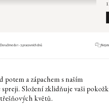
1
Doručíme do 1 - 3 pracovních dnů
Nejste
řed potem a zápachem s naším
preji. Složení zklidňuje vaši pokožk
 třešňových květů.