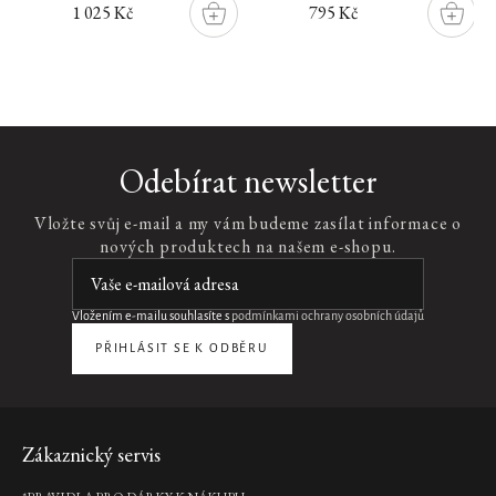
1 025 Kč
795 Kč
DO
DO
ŠÍKU
KOŠÍKU
KOŠÍK
Nový
design
Polishing
Odebírat newsletter
Exfoliator
30
Vložte svůj e-mail a my vám budeme zasílat informace o
ml
nových produktech na našem e-shopu.
peeling
na
obličej,
30
Vložením e-mailu souhlasíte s
podmínkami ochrany osobních údajů
ml
PŘIHLÁSIT SE K ODBĚRU
175
Kč
Pouze
online
DO
KOŠÍKU
Původní
Zápatí
Zákaznický servis
design