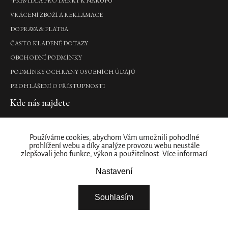
*PRAVIDLA PRO DÁRKY K NÁKUPU
Namaste
CICA
VRÁCENÍ ZBOŽÍ A REKLAMACE
Natural
DOPRAVA & PLATBA
Booster
ČASTO KLADENÉ DOTAZY
sérum
natural
OBCHODNÍ PODMÍNKY
booster,
PODMÍNKY OCHRANY OSOBNÍCH ÚDAJŮ
20
ml
PROHLÁŠENÍ O PŘÍSTUPNOSTI
495
Kde nás najdete
Kč
PRODEJNY
DO
KOŠÍKU
Naše značka
Používáme cookies, abychom Vám umožnili pohodlné
prohlížení webu a díky analýze provozu webu neustále
zlepšovali jeho funkce, výkon a použitelnost.
Více informací
O NÁS
Reve
Nastavení
de
ZÁKAZNICKÝ ÚČET
Hanami
STÁHNĚTE SI NAŠÍ APLIKACI
50
Souhlasím
FIREMNÍ DÁRKY
ml
NABÍDKA PRÁCE – ŘIDIČ / SKLADNÍK
parfémovaná
voda