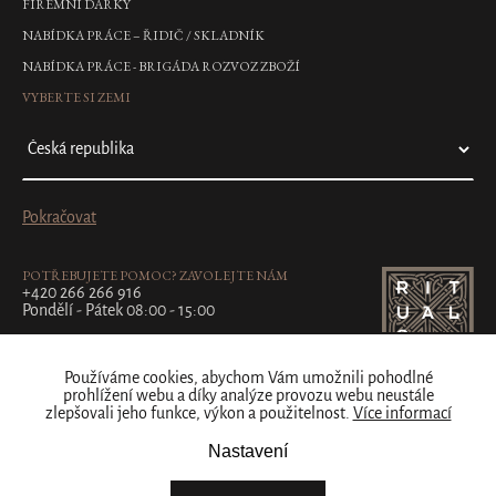
FIREMNÍ DÁRKY
NABÍDKA PRÁCE – ŘIDIČ / SKLADNÍK
NABÍDKA PRÁCE - BRIGÁDA ROZVOZ ZBOŽÍ
VYBERTE SI ZEMI
Pokračovat
POTŘEBUJETE POMOC? ZAVOLEJTE NÁM
+420 266 266 916
Pondělí - Pátek 08:00 - 15:00
Používáme cookies, abychom Vám umožnili pohodlné
prohlížení webu a díky analýze provozu webu neustále
zlepšovali jeho funkce, výkon a použitelnost.
Více informací
Nastavení