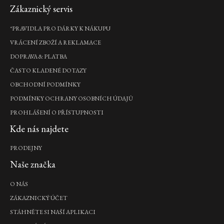
Zápatí
Zákaznický servis
*PRAVIDLA PRO DÁRKY K NÁKUPU
VRÁCENÍ ZBOŽÍ A REKLAMACE
DOPRAVA & PLATBA
ČASTO KLADENÉ DOTAZY
OBCHODNÍ PODMÍNKY
PODMÍNKY OCHRANY OSOBNÍCH ÚDAJŮ
PROHLÁŠENÍ O PŘÍSTUPNOSTI
Kde nás najdete
PRODEJNY
Naše značka
O NÁS
ZÁKAZNICKÝ ÚČET
STÁHNĚTE SI NAŠÍ APLIKACI