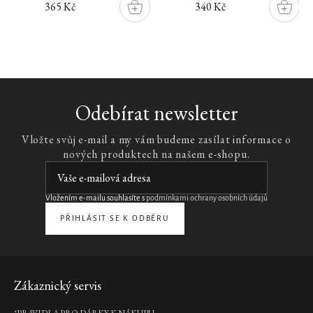
365 Kč
340 Kč
DO
DO
ŠÍKU
KOŠÍKU
KOŠÍK
Novinka
Ayurveda
Odebírat newsletter
Super
Dry
Vložte svůj e-mail a my vám budeme zasílat informace o
Body
nových produktech na našem e-shopu.
Oil
suchý
tělový
olej,
Vložením e-mailu souhlasíte s
podmínkami ochrany osobních údajů
100
ml
PŘIHLÁSIT SE K ODBĚRU
585
Kč
DO
Zápatí
Zákaznický servis
KOŠÍKU
*PRAVIDLA PRO DÁRKY K NÁKUPU