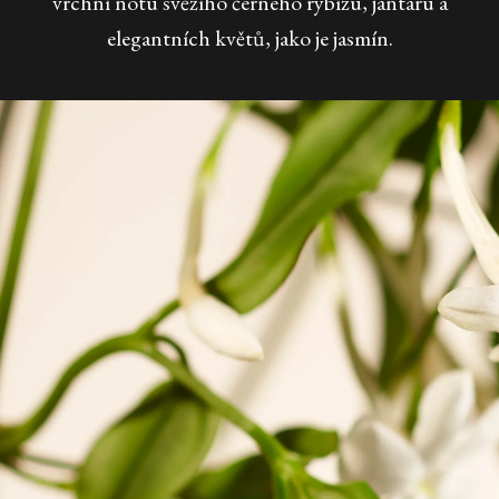
vrchní nótu svěžího černého rybízu, jantaru a
elegantních květů, jako je jasmín.