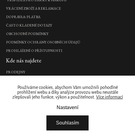
Sakura
VRÁCENÍ ZBOŽÍ A REKLAMACE
Refill
DOPRAVA & PLATBA
Hand
ČASTO KLADENÉ DOTAZY
Wash
OBCHODNÍ PODMÍNKY
náhradní
náplň
PODMÍNKY OCHRANY OSOBNÍCH ÚDAJŮ
mýdla
na
PROHLÁŠENÍ O PŘÍSTUPNOSTI
ruce,
Kde nás najdete
600
ml
485
PRODEJNY
Kč
Naše značka
Nový
Používáme cookies, abychom Vám umožnili pohodlné
design
DO
prohlížení webu a díky analýze provozu webu neustále
O NÁS
KOŠÍKU
Inovované
zlepšovali jeho funkce, výkon a použitelnost.
Více informací
složení
ZÁKAZNICKÝ ÚČET
Nastavení
STÁHNĚTE SI NAŠÍ APLIKACI
Sakura
Body
FIREMNÍ DÁRKY
Souhlasím
Cream
NABÍDKA PRÁCE – ŘIDIČ / SKLADNÍK
tělový