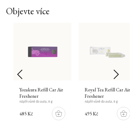
Objevte více
Yozakura Refill Car Air
Royal Tea Refill Car Air
Freshener
Freshener
náplň vůně do auta, 6 g
náplň vůně do auta, 6 g
485 Kč
495 Kč
DO
DO
ŠÍKU
KOŠÍKU
KOŠÍK