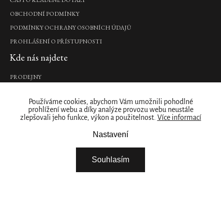
Perfume
OBCHODNÍ PODMÍNKY
parfém
do
PODMÍNKY OCHRANY OSOBNÍCH ÚDAJŮ
auta,
14
PROHLÁŠENÍ O PŘÍSTUPNOSTI
ml
Kde nás najdete
285
Kč
PRODEJNY
DO
Naše značka
KOŠÍKU
Používáme cookies, abychom Vám umožnili pohodlné
prohlížení webu a díky analýze provozu webu neustále
O NÁS
zlepšovali jeho funkce, výkon a použitelnost.
Více informací
Car
ZÁKAZNICKÝ ÚČET
Nastavení
Gift
STÁHNĚTE SI NAŠÍ APLIKACI
Set
FIREMNÍ DÁRKY
Velvet
Souhlasím
Oudh
NABÍDKA PRÁCE – ŘIDIČ / SKLADNÍK
2x
NABÍDKA PRÁCE - BRIGÁDA ROZVOZ ZBOŽÍ
vůně
VYBERTE SI ZEMI
do
auta
3g,
20