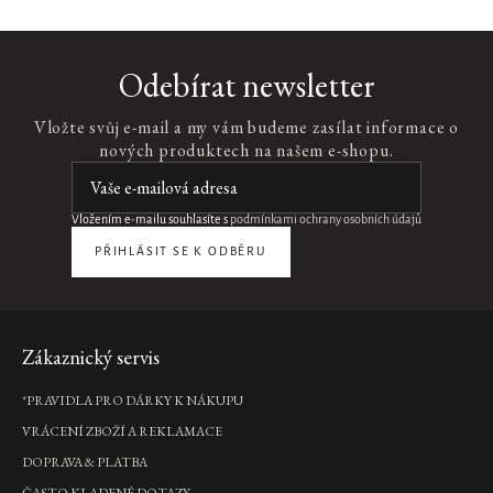
Hibiscus
Hammam
Hammam
Hammam
Odebírat newsletter
Dream
Car
Scented
Fragrance
Fragrance
Air
Candle
Sticks
Vložte svůj e-mail a my vám budeme zasílat informace o
Sticks
Freshener
vonná
vonné
nových produktech na našem e-shopu.
svíčka,
tyčinky,
luxusní
vůně
290
250
vonné
do
g
ml
tyčinky,
auta,
450
6
585
795
Vložením e-mailu souhlasíte s
podmínkami ochrany osobních údajů
ml
g
Kč
Kč
PŘIHLÁSIT SE K ODBĚRU
1
535
320
Kč
DO
DO
KOŠÍKU
KOŠÍKU
Kč
DO
KOŠÍKU
DO
Zápatí
Zákaznický servis
KOŠÍKU
Pouze
online
*PRAVIDLA PRO DÁRKY K NÁKUPU
Velvet
VRÁCENÍ ZBOŽÍ A REKLAMACE
Oudh
DOPRAVA & PLATBA
Car
ČASTO KLADENÉ DOTAZY