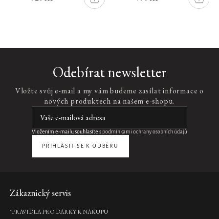
DO
DO
Přírodní
ŠÍKU
KOŠÍKU
KOŠÍK
složení
Pouze
online
Původní
design
Namaste
Odebírat newsletter
Niacinamide
Natural
Vložte svůj e-mail a my vám budeme zasílat informace o
Booster20ml
nových produktech na našem e-shopu.
niacinamide
natural
booster,
20
Vložením e-mailu souhlasíte s
podmínkami ochrany osobních údajů
ml
PŘIHLÁSIT SE K ODBĚRU
495
Kč
DO
KOŠÍKU
Nový
Zápatí
Zákaznický servis
design
*PRAVIDLA PRO DÁRKY K NÁKUPU
Eye