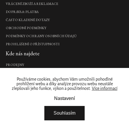
Make-
VRÁCENÍ ZBOŽÍ A REKLAMACE
up
DOPRAVA & PLATBA
Remover
ČASTO KLADENÉ DOTAZY
odličovač
očí,
OBCHODNÍ PODMÍNKY
150
PODMÍNKY OCHRANY OSOBNÍCH ÚDAJŮ
ml
420
PROHLÁŠENÍ O PŘÍSTUPNOSTI
Kč
Kde nás najdete
DO
PRODEJNY
KOŠÍKU
Naše značka
Používáme cookies, abychom Vám umožnili pohodlné
Intense
prohlížení webu a díky analýze provozu webu neustále
O NÁS
Nutrition
zlepšovali jeho funkce, výkon a použitelnost.
Více informací
ZÁKAZNICKÝ ÚČET
Hair
Nastavení
Mask
STÁHNĚTE SI NAŠÍ APLIKACI
výživná
FIREMNÍ DÁRKY
maska
Souhlasím
na
NABÍDKA PRÁCE – ŘIDIČ / SKLADNÍK
vlasy,
NABÍDKA PRÁCE - BRIGÁDA ROZVOZ ZBOŽÍ
180