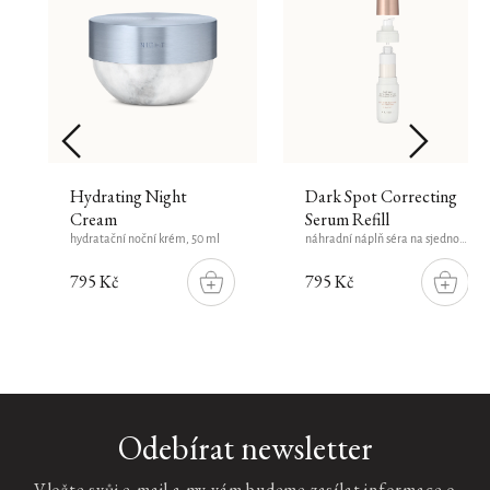
Hydrating Night
Dark Spot Correcting
Cream
Serum Refill
hydratační noční krém, 50 ml
náhradní náplň séra na sjednocení tónu pleti, 30 ml
795 Kč
795 Kč
DO
DO
ŠÍKU
KOŠÍKU
KOŠÍK
Reve
Odebírat newsletter
de
Hanami
Vložte svůj e-mail a my vám budeme zasílat informace o