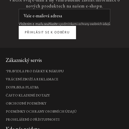
50
nových produktech na našem e-shopu.
ml
parfémovaná
voda
pro
Vložením e-mailu souhlasíte s
podmínkami ochrany osobních údajů
ženy,
50
PŘIHLÁSIT SE K ODBĚRU
ml
1
290
Kč
Zápatí
Zákaznický servis
DO
*PRAVIDLA PRO DÁRKY K NÁKUPU
KOŠÍKU
VRÁCENÍ ZBOŽÍ A REKLAMACE
DOPRAVA & PLATBA
Purifying
ČASTO KLADENÉ DOTAZY
Scalp
Scrub
OBCHODNÍ PODMÍNKY
&
PODMÍNKY OCHRANY OSOBNÍCH ÚDAJŮ
Shampoo
PROHLÁŠENÍ O PŘÍSTUPNOSTI
čisticí
peeling
Kde nás najdete