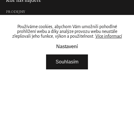
a
šampon
na
PRODEJNY
vlasy,
Naše značka
235
ml
Používáme cookies, abychom Vám umožnili pohodlné
prohlížení webu a díky analýze provozu webu neustále
O NÁS
495
zlepšovali jeho funkce, výkon a použitelnost.
Více informací
Kč
ZÁKAZNICKÝ ÚČET
Nastavení
STÁHNĚTE SI NAŠÍ APLIKACI
DO
KOŠÍKU
Nový
FIREMNÍ DÁRKY
design
Souhlasím
NABÍDKA PRÁCE – ŘIDIČ / SKLADNÍK
Gentle
NABÍDKA PRÁCE - BRIGÁDA ROZVOZ ZBOŽÍ
Cleansing
VYBERTE SI ZEMI
Foam
jemná
čisticí
pěna,
150
ml
Pokračovat
420
Kč
POTŘEBUJETE POMOC? ZAVOLEJTE NÁM