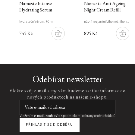
Namaste Intense
Namaste Anti-Ageing
Hydrating Serum
Night Cream Refill
hydratační sérum, 30 ml
náplň rozjasňujícího nočního krému, 50 ml
745 Kč
895 Kč
DO
DO
ŠÍKU
KOŠÍKU
KOŠÍK
Pouze
online
Velvet
Odebírat newsletter
Oudh
Eau
Vložte svůj e-mail a my vám budeme zasílat informace o
de
nových produktech na našem e-shopu.
Parfum
50ml
unisex
parfémová
Vložením e-mailu souhlasíte s
podmínkami ochrany osobních údajů
voda,
PŘIHLÁSIT SE K ODBĚRU
50
ml