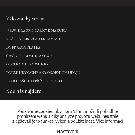
1
390
Kč
Zápatí
Zákaznický servis
DO
*PRAVIDLA PRO DÁRKY K NÁKUPU
KOŠÍKU
VRÁCENÍ ZBOŽÍ A REKLAMACE
DOPRAVA & PLATBA
Miracle
ČASTO KLADENÉ DOTAZY
Eye
Pencil
OBCHODNÍ PODMÍNKY
-
PODMÍNKY OCHRANY OSOBNÍCH ÚDAJŮ
Brown
PROHLÁŠENÍ O PŘÍSTUPNOSTI
hnědá
tužka
Kde nás najdete
na
oči,
PRODEJNY
0,2
gr
Naše značka
Používáme cookies, abychom Vám umožnili pohodlné
285
prohlížení webu a díky analýze provozu webu neustále
zlepšovali jeho funkce, výkon a použitelnost.
Více informací
Kč
O NÁS
Nastavení
ZÁKAZNICKÝ ÚČET
DO