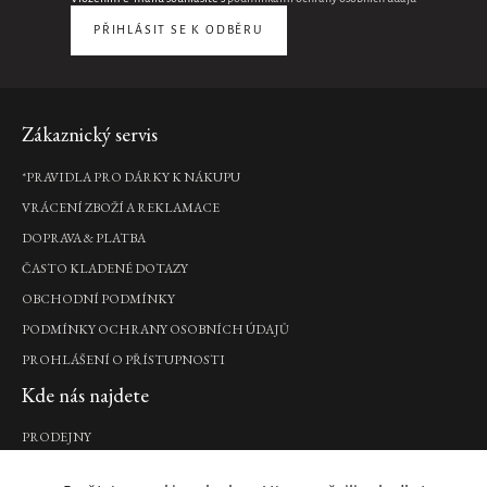
pěna,
sprej
500
200
na
PŘIHLÁSIT SE K ODBĚRU
ml
ml
vlasy
420
i
285
tělo,
Kč
Kč
50
ml
Zápatí
DO
Zákaznický servis
DO
KOŠÍKU
585
KOŠÍKU
Kč
*PRAVIDLA PRO DÁRKY K NÁKUPU
VRÁCENÍ ZBOŽÍ A REKLAMACE
DO
KOŠÍKU
DOPRAVA & PLATBA
ČASTO KLADENÉ DOTAZY
Jing
OBCHODNÍ PODMÍNKY
Hair
PODMÍNKY OCHRANY OSOBNÍCH ÚDAJŮ
&
PROHLÁŠENÍ O PŘÍSTUPNOSTI
Body
Mist
Kde nás najdete
sprej
na
PRODEJNY
tělo
a
Naše značka
vlasy,