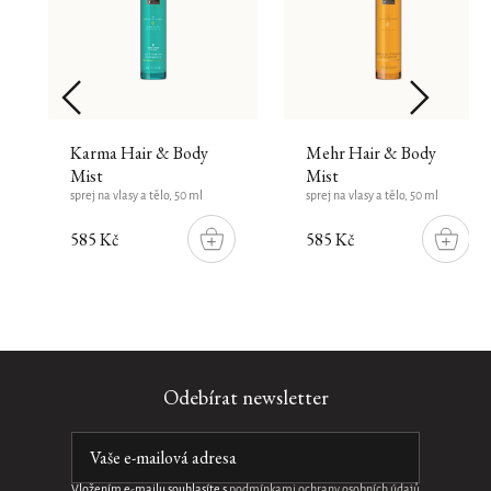
Karma Hair & Body
Mehr Hair & Body
Mist
Mist
sprej na vlasy a tělo, 50 ml
sprej na vlasy a tělo, 50 ml
585 Kč
585 Kč
DO
DO
ŠÍKU
KOŠÍKU
KOŠÍK
Ayurveda
Sakura
Sakura
Odebírat newsletter
Hair
Bath
Foaming
&
Foam
Shower
Body
Gel
pěna
do
Mist
sprchová
koupele,
Vložením e-mailu souhlasíte s
podmínkami ochrany osobních údajů