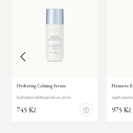
Hydrating Calming Serum
Namaste Re
hydratační zklidňující sérum, 30 ml
náplň zpevňu
745 Kč
975 Kč
Přírodní
DO
složení
ÍKU
KOŠÍKU
Pouze
online
Původní
Pouze
Nový
Nový
design
online
design
design