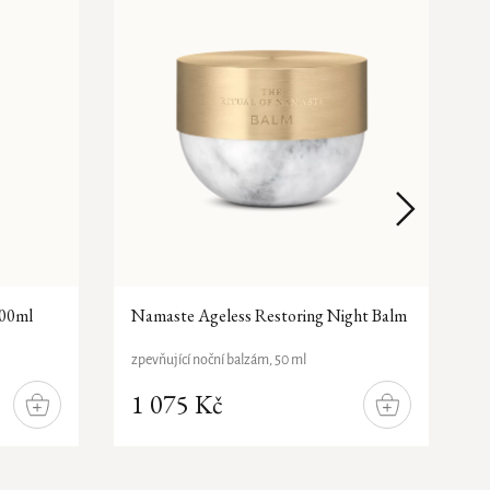
500ml
Namaste Ageless Restoring Night Balm
N
1
zpevňující noční balzám, 50 ml
z
1 075 Kč
DO
DO
KOŠÍKU
KOŠÍKU