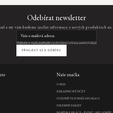
Odebírat newsletter
mail a my vám budeme zasílat informace o nových produktech na
Vložením e-mailu souhlasíte s
podmínkami ochrany osobních údajů
PŘIHLÁSIT SE K ODBĚRU
ete
Naše značka
O NÁS
ZÁKAZNICKÝ ÚČET
STÁHNĚTE SI NAŠÍ APLIKACI
FIREMNÍ DÁRKY
NABÍDKA PRÁCE – ŘIDIČ / SKLADNÍK