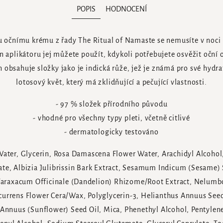
POPIS
HODNOCENÍ
 očnímu krému z řady The Ritual of Namaste se nemusíte v noci
 aplikátoru jej můžete použít, kdykoli potřebujete osvěžit oční o
n obsahuje složky jako je indická růže, jež je známá pro své hydrat
lotosový květ, který má zklidňující a pečující vlastnosti.
- 97 % složek přírodního původu
- vhodné pro všechny typy pleti, včetně citlivé
- dermatologicky testováno
ater, Glycerin, Rosa Damascena Flower Water, Arachidyl Alcohol
e, Albizia Julibrissin Bark Extract, Sesamum Indicum (Sesame) 
 Taraxacum Officinale (Dandelion) Rhizome/Root Extract, Nelumbo
ecurrens Flower Cera/Wax, Polyglycerin-3, Helianthus Annuus See
 Annuus (Sunflower) Seed Oil, Mica, Phenethyl Alcohol, Pentylene