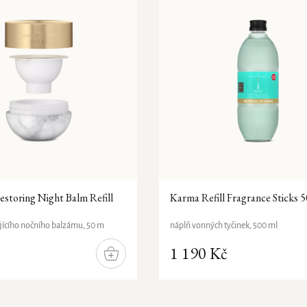
storing Night Balm Refill
Karma Refill Fragrance Sticks 
jícího nočního balzámu, 50 m
náplň vonných tyčinek, 500 ml
1 190 Kč
DO
KOŠÍKU