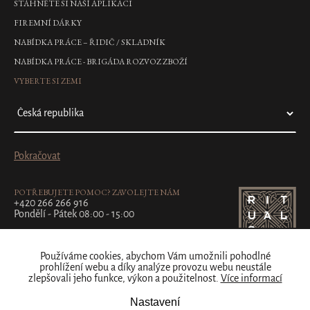
STÁHNĚTE SI NAŠÍ APLIKACI
FIREMNÍ DÁRKY
NABÍDKA PRÁCE – ŘIDIČ / SKLADNÍK
NABÍDKA PRÁCE - BRIGÁDA ROZVOZ ZBOŽÍ
VYBERTE SI ZEMI
Pokračovat
POTŘEBUJETE POMOC? ZAVOLEJTE NÁM
+420 266 266 916
Pondělí - Pátek 08:00 - 15:00
Používáme cookies, abychom Vám umožnili pohodlné
prohlížení webu a díky analýze provozu webu neustále
zlepšovali jeho funkce, výkon a použitelnost.
Více informací
Nastavení