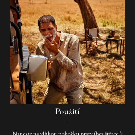
Použití
Naneste na vlhkou pokožku prsty (bez štětce!),