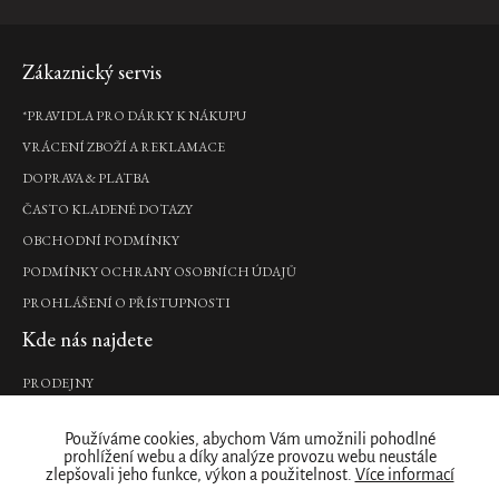
390
DO
DO
DO
DO
Kč
KOŠÍKU
KOŠÍKU
KOŠÍKU
KOŠÍKU
Zápatí
Zákaznický servis
DO
KOŠÍKU
*PRAVIDLA PRO DÁRKY K NÁKUPU
VRÁCENÍ ZBOŽÍ A REKLAMACE
Flawless
Skin
DOPRAVA & PLATBA
Tint
ČASTO KLADENÉ DOTAZY
tónovací
OBCHODNÍ PODMÍNKY
hydratační
krém,
PODMÍNKY OCHRANY OSOBNÍCH ÚDAJŮ
40
ml
PROHLÁŠENÍ O PŘÍSTUPNOSTI
690
Kde nás najdete
Kč
PRODEJNY
DO
KOŠÍKU
Naše značka
Nový
design
Používáme cookies, abychom Vám umožnili pohodlné
prohlížení webu a díky analýze provozu webu neustále
O NÁS
zlepšovali jeho funkce, výkon a použitelnost.
Více informací
Clarifying
ZÁKAZNICKÝ ÚČET