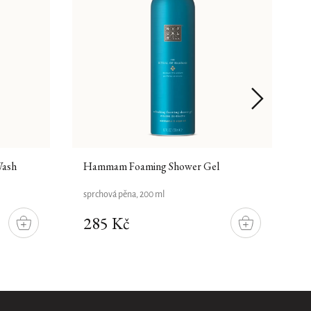
Wash
Hammam Foaming Shower Gel
H
sprchová pěna, 200 ml
v
285 Kč
DO
DO
KOŠÍKU
KOŠÍKU