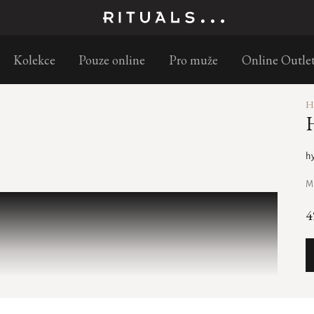
Objednejte do 11:30 a doručíme následující pracovní den
Kolekce
Pouze online
Pro muže
Online Outle
hy
M
4