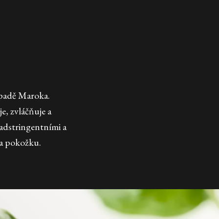
ápadě Maroka.
je, zvláčňuje a
adstringentními a
na pokožku.