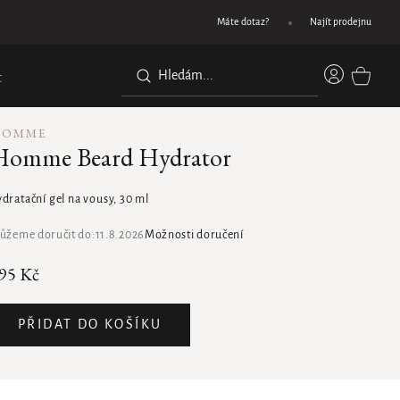
Dárek při nákupu nad 1200 Kč
Máte dotaz?
Najít prodejnu
Přihláše
t
NÁKUPN
KOŠÍK
HOMME
Homme Beard Hydrator
dratační gel na vousy, 30 ml
ůžeme doručit do:
11.8.2026
Možnosti doručení
95 Kč
PŘIDAT DO KOŠÍKU