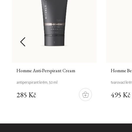
Homme Anti-Perspirant Cream
Homme Bea
antiperspirant krém, 50 ml
tvarovací kré
285 Kč
495 Kč
DO
ÍKU
KOŠÍKU
Přírodní složení
Pouze online
Původní design