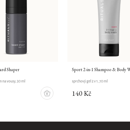
rd Shaper
Sport 2-in-1 Shampoo & Body 
m na vousy, 30 ml
sprchový gel 2 v 1, 70 ml
140 Kč
DO
KOŠÍKU