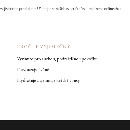
 si jisti tímto produktem? Zeptejte se našich expertů přes e-mail nebo online chat
PROČ JE VÝJIMEČNÝ
Vyvinuto pro suchou, podrážděnou pokožku
Povzbuzující vůně
Hydratuje a zjemňuje krátké vousy