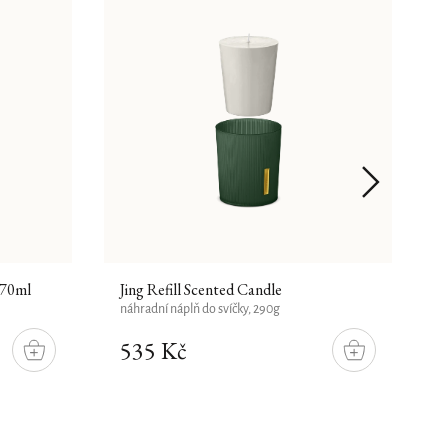
 70ml
Jing Refill Scented Candle
A
náhradní náplň do svíčky, 290g
n
535 Kč
DO
DO
KOŠÍKU
KOŠÍKU