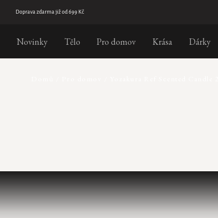
Přejít
na
Doprava zdarma již od 699 Kč
obsah
Novinky
Tělo
Pro domov
Krása
Dárky
Domů
/
Pro domov
/
Yozakura Ref Scented Candle 