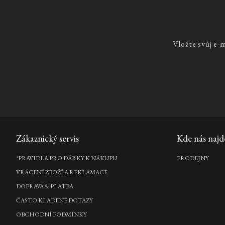
Hammam Fragrance Sticks
vonné tyčinky, 250 ml
Vložte svůj e-
795 Kč
DO
KOŠÍKU
Car Gift Set Velvet Oudh
2x vůně do auta 3g, 20 ubrousků do auta, parfém do auta 14
Zápatí
Zákaznický servis
Kde nás najd
ml,...
1 140 Kč
*PRAVIDLA PRO DÁRKY K NÁKUPU
PRODEJNY
DO
KOŠÍKU
VRÁCENÍ ZBOŽÍ A REKLAMACE
DOPRAVA & PLATBA
ČASTO KLADENÉ DOTAZY
OBCHODNÍ PODMÍNKY
Car Perfume Spray Kit Suede