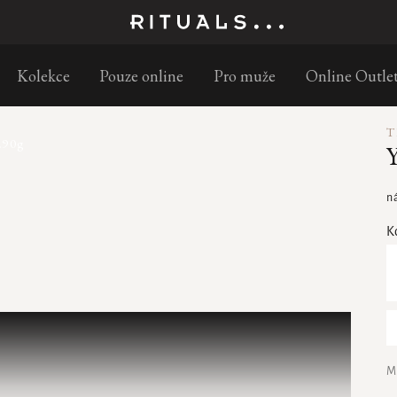
Objednejte do 11:30 a doručíme následující pracovní den
Kolekce
Pouze online
Pro muže
Online Outle
T
290g
Y
n
K
M