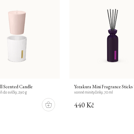
ll Scented Candle
Yozakura Mini Fragrance Sticks
ň do svíčky, 290 g
vonné minityčinky, 70 ml
440 Kč
DO
KOŠÍKU