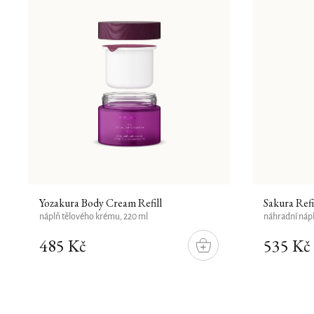
Yozakura Body Cream Refill
Sakura Refi
náplň tělového krému, 220 ml
náhradní nápl
485 Kč
535 Kč
DO
KOŠÍKU