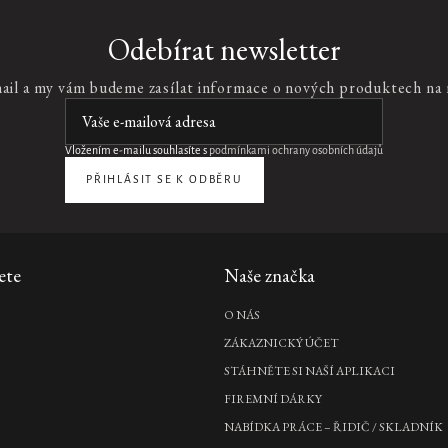
Odebírat newsletter
mail a my vám budeme zasílat informace o nových produktech na
Vložením e-mailu souhlasíte s
podmínkami ochrany osobních údajů
PŘIHLÁSIT SE K ODBĚRU
ete
Naše značka
O NÁS
ZÁKAZNICKÝ ÚČET
STÁHNĚTE SI NAŠÍ APLIKACI
FIREMNÍ DÁRKY
NABÍDKA PRÁCE – ŘIDIČ / SKLADNÍK