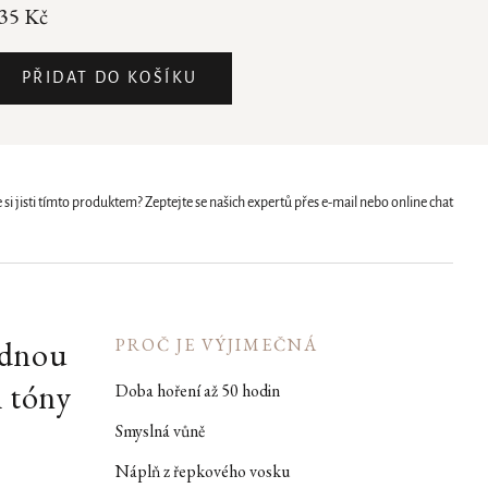
35 Kč
PŘIDAT DO KOŠÍKU
 si jisti tímto produktem? Zeptejte se našich expertů přes e-mail nebo online chat
zdnou
PROČ JE VÝJIMEČNÁ
i tóny
Doba hoření až 50 hodin
Smyslná vůně
Náplň z řepkového vosku