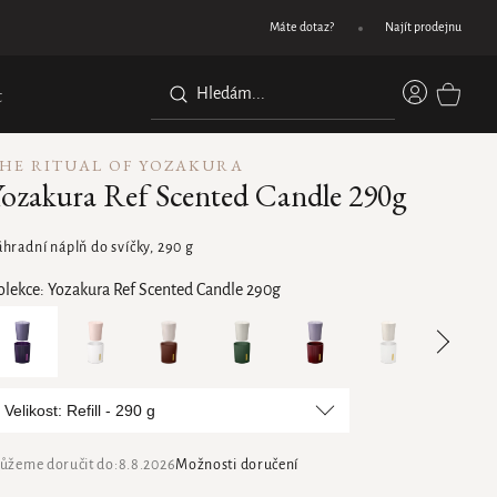
Dárek při nákupu nad 1200 Kč
Máte dotaz?
Najít prodejnu
Přihláše
t
NÁKUPN
KOŠÍK
HE RITUAL OF YOZAKURA
ozakura Ref Scented Candle 290g
áhradní náplň do svíčky, 290 g
olekce:
Yozakura Ref Scented Candle 290g
Velikost: Refill - 290 g
ůžeme doručit do:
8.8.2026
Možnosti doručení