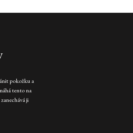
y
ránit pokožku a
omáhá tento na
 zanechává ji