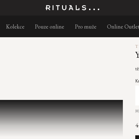
Objednejte do 11:30 a doručíme následující pracovní den
Kolekce
Pouze online
Pro muže
Online Outle
T
Y
tě
K
M
4