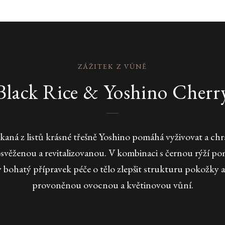
ZÁŽITEK Z VŮNĚ
Black Rice & Yoshino Cherr
skaná z listů krásné třešně Yoshino pomáhá vyživovat a ch
osvěženou a revitalizovanou. V kombinaci s černou rýží p
 bohatý přípravek péče o tělo zlepšit strukturu pokožky a
provoněnou ovocnou a květinovou vůní.