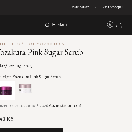
Dárek při nákupu nad 1200 Kč
Máte dotaz?
Najít prodejnu
Přihláše
t
NÁKUPN
KOŠÍK
HE RITUAL OF YOZAKURA
ozakura Pink Sugar Scrub
lový peeling, 250 g
olekce:
Yozakura Pink Sugar Scrub
ůžeme doručit do:
10.8.2026
Možnosti doručení
40 Kč