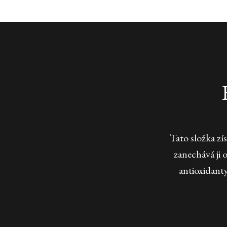
Tato složka zí
zanechává ji 
antioxidanty