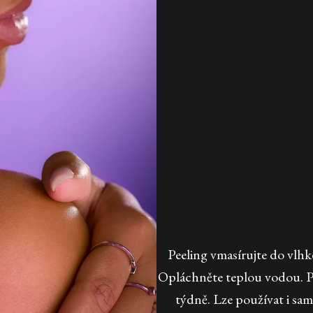
Peeling vmasírujte do vlh
Opláchněte teplou vodou. Pro
týdně. Lze používat i samo