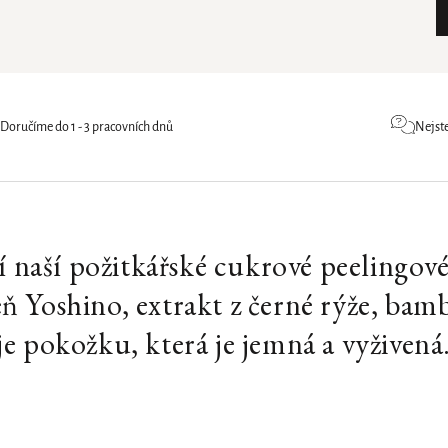
Doručíme do 1 - 3 pracovních dnů
Nejste
 naší požitkářské cukrové peelingov
eň Yoshino, extrakt z černé rýže, ba
je pokožku, která je jemná a vyživená