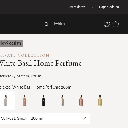
Dárek při nákupu nad 1200 Kč
Máte dotaz?
Najít prodejnu
Přihláše
t
NÁKUPN
KOŠÍK
Nový design
RIVATE COLLECTION
White Basil Home Perfume
nteriérový parfém, 200 ml
olekce:
White Basil Home Perfume 200ml
Velikost: Small - 200 ml