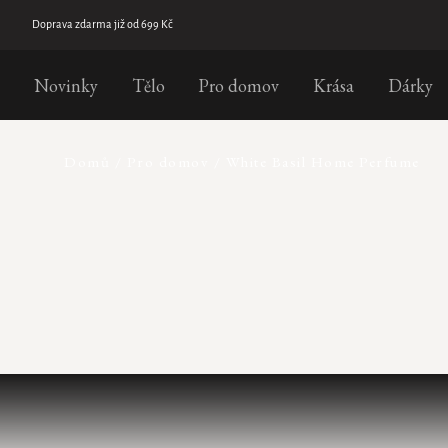
Přejít
na
Doprava zdarma již od 699 Kč
obsah
Novinky
Tělo
Pro domov
Krása
Dárky
Domů
/
Pro domov
/
White Basil Home Perfume