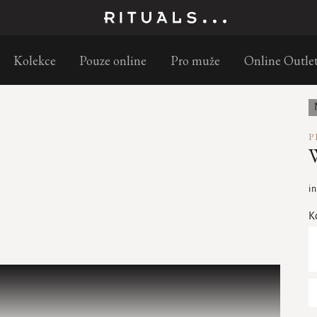
Objednejte do 11:30 a doručíme následující pracovní den
Kolekce
Pouze online
Pro muže
Online Outle
P
i
K