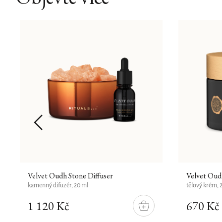
Velvet Oudh Stone Diffuser
Velvet Ou
kamenný difuzér, 20 ml
tělový krém, 
1 120 Kč
670 Kč
DO
ÍKU
KOŠÍKU