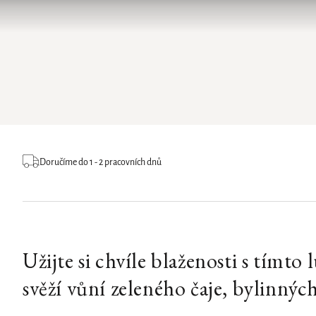
Doručíme do 1 - 2 pracovních dnů
Užijte si chvíle blaženosti s tímt
svěží vůní zeleného čaje, bylinnýc