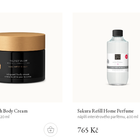
dh Body Cream
Sakura Refill Home Perfume
220 ml
náplň interiérového parfému, 400 ml
765 Kč
DO
KOŠÍKU