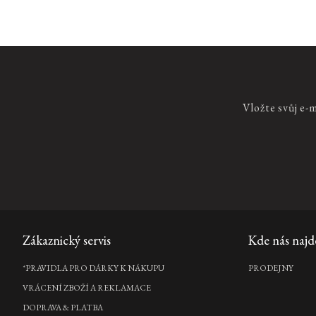
Cotton Blossom Refill Home
Perfume
Vložte svůj e-
náplň interiérového parfému, 400 ml
895 Kč
DO
KOŠÍKU
Pouze online
Velvet Oudh Stone Diffuser
Zápatí
Zákaznický servis
Kde nás najd
kamenný difuzér, 20 ml
*PRAVIDLA PRO DÁRKY K NÁKUPU
PRODEJNY
1 120 Kč
DO
KOŠÍKU
VRÁCENÍ ZBOŽÍ A REKLAMACE
DOPRAVA & PLATBA