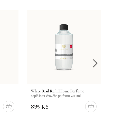
White Basil Refill Home Perfume
Y
náplň interiérového parfému, 400 ml
i
895 Kč
DO
DO
KOŠÍKU
KOŠÍKU