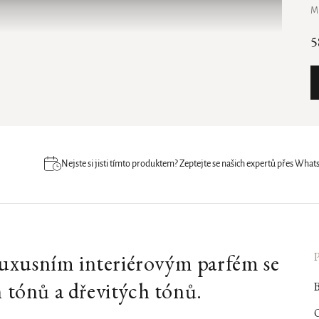
M
5
Nejste si jisti tímto produktem? Zeptejte se našich expertů přes Wh
o luxusním interiérovým parfém se
h tónů a dřevitých tónů.
B
O