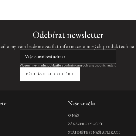
Odebírat newsletter
mail a my vám budeme zasílat informace o nových produktech na
Vložením e-mailu souhlasíte s
podmínkami ochrany osobních údajů
PŘIHLÁSIT SE K ODBĚRU
ete
Naše značka
O NÁS
ZÁKAZNICKÝ ÚČET
STÁHNĚTE SI NAŠÍ APLIKACI