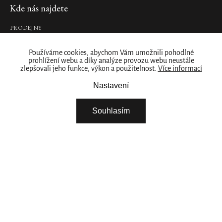
585
Kde nás najdete
Kč
PRODEJNY
DO
KOŠÍKU
Naše značka
Používáme cookies, abychom Vám umožnili pohodlné
prohlížení webu a díky analýze provozu webu neustále
O NÁS
Car
zlepšovali jeho funkce, výkon a použitelnost.
Více informací
ZÁKAZNICKÝ ÚČET
Perfume
Nastavení
Spray
STÁHNĚTE SI NAŠÍ APLIKACI
Kit
FIREMNÍ DÁRKY
Karma
Souhlasím
NABÍDKA PRÁCE – ŘIDIČ / SKLADNÍK
sada
parfému
NABÍDKA PRÁCE - BRIGÁDA ROZVOZ ZBOŽÍ
do
VYBERTE SI ZEMI
auta
640
Kč
DO
KOŠÍKU
Pokračovat