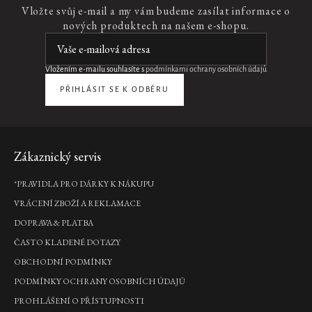
Home
Vložte svůj e-mail a my vám budeme zasílat informace o
Perfume
nových produktech na našem e-shopu.
interiérový
parfém,
200
ml
Vložením e-mailu souhlasíte s
podmínkami ochrany osobních údajů
585
PŘIHLÁSIT SE K ODBĚRU
Kč
DO
KOŠÍKU
Zápatí
Zákaznický servis
Royal
*PRAVIDLA PRO DÁRKY K NÁKUPU
Tea
VRÁCENÍ ZBOŽÍ A REKLAMACE
Car
Air
DOPRAVA & PLATBA
Freshener
ČASTO KLADENÉ DOTAZY
vůně
OBCHODNÍ PODMÍNKY
do
auta,
PODMÍNKY OCHRANY OSOBNÍCH ÚDAJŮ
6
g
PROHLÁŠENÍ O PŘÍSTUPNOSTI