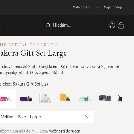
Dárek při nákupu nad 1200 Kč
Máte dotaz?
Najít prodejnu
Přihláše
t
NÁKUPN
KOŠÍK
HE RITUAL OF SAKURA
akura Gift Set Large
prchová pěna 200 ml, tělový krém 150 ml, vonná svíčka 140 g, vonné
inityčinky 70 ml, tělová pěna 150 ml
olekce:
Sakura Gift Set L 25
Velikost: Size - Large
ůžeme doručit do:
11.8.2026
Možnosti doručení