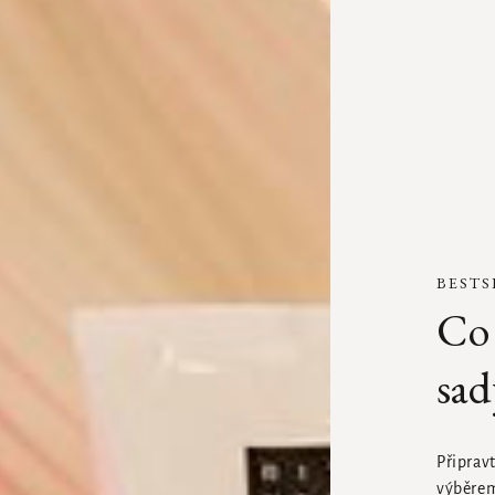
BESTS
Co 
sad
Připrav
výběrem