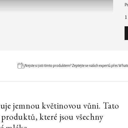
P
1
Nejste si jisti tímto produktem? Zeptejte se našich expertů přes Wh
luje jemnou květinovou vůni. Tato
h produktů, které jsou všechny
vé mléko.