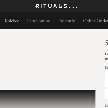
Objednejte do 11:30 a doručíme následující pracovní den
Kolekce
Pouze online
Pro muže
Online Outle
T
S
s
m
K
M