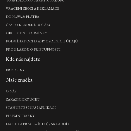
*PRAVIDLA PRO DÁRKY K NÁKUPU
VRÁCENÍ ZBOŽÍ A REKLAMACE
DOPRAVA & PLATBA
ČASTO KLADENÉ DOTAZY
OBCHODNÍ PODMÍNKY
PODMÍNKY OCHRANY OSOBNÍCH ÚDAJŮ
PROHLÁŠENÍ O PŘÍSTUPNOSTI
Kde nás najdete
PRODEJNY
Naše značka
O NÁS
ZÁKAZNICKÝ ÚČET
STÁHNĚTE SI NAŠÍ APLIKACI
FIREMNÍ DÁRKY
NABÍDKA PRÁCE – ŘIDIČ / SKLADNÍK