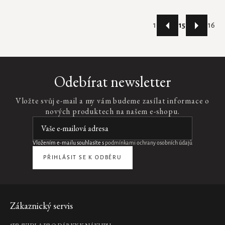
Stránkování
1
15
16
Ovládací
prvky
výpisu
Odebírat newsletter
Vložte svůj e-mail a my vám budeme zasílat informace o
nových produktech na našem e-shopu.
Vložením e-mailu souhlasíte s
podmínkami ochrany osobních údajů
PŘIHLÁSIT SE K ODBĚRU
Zápatí
Zákaznický servis