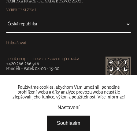
NABÍDKA PRÁCE - BRIGÁDA ROZVOZ ZBOŽÍ
VYBERTE SI ZEMI
Pokračovat
POTŘEBUJETE POMOC? ZAVOLEJTE NÁM
+420 266 266 916
Pondělí - Pátek 08:00 - 15:00
Používáme cookies, abychom Vám umožnili pohodlné
prohlížení webu a díky analýze provozu webu neustále
zlepšovali jeho funkce, výkon a použitelnost.
Více informací
Nastavení
Souhlasím
Partner:
MirandaMedia Group, s.r.o.
Vytvořil Shoptet Premium
Copyright 2026
Amerigo s.r.o.
. Všechna práva vyhrazena.