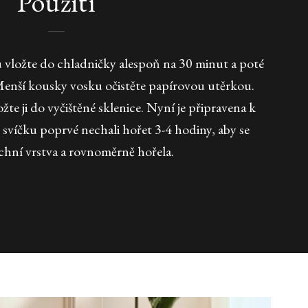
Použití
u vložte do chladničky alespoň na 30 minut a poté
 Menší kousky vosku očistěte papírovou utěrkou.
žte ji do vyčištěné sklenice. Nyní je připravena k
ste svíčku poprvé nechali hořet 3-4 hodiny, aby se
rchní vrstva a rovnoměrně hořela.