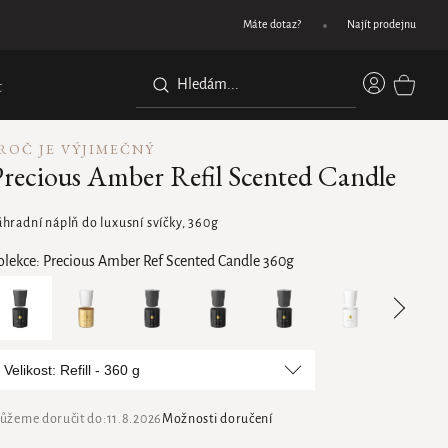
 do 11:30 a doručíme následující pracovní den
Máte dotaz?
Najít prodejnu
Přihláše
t
NÁKUPN
KOŠÍK
ROČ JE VÝJIMEČNÝ
recious Amber Refil Scented Candle
áhradní náplň do luxusní svíčky, 360g
olekce:
Precious Amber Ref Scented Candle 360g
Velikost: Refill - 360 g
ůžeme doručit do:
11.8.2026
Možnosti doručení