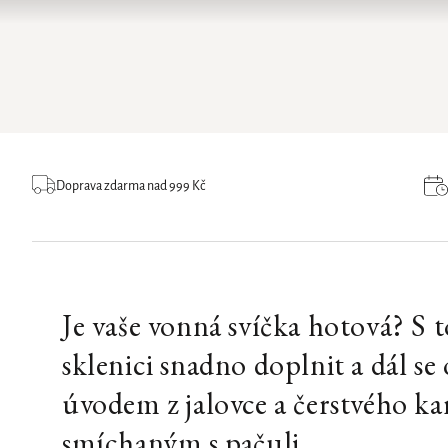
Doprava zdarma nad 999 Kč
Je vaše vonná svíčka hotová? S
sklenici snadno doplnit a dál s
úvodem z jalovce a čerstvého k
smíchaným s pačuli.