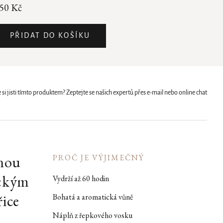
50 Kč
PŘIDAT DO KOŠÍKU
 si jisti tímto produktem? Zeptejte se našich expertů přes e-mail nebo online chat
dnou
PROČ JE VÝJIMEČNÝ
ickým
Vydrží až 60 hodin
řice
Bohatá a aromatická vůně
Náplň z řepkového vosku