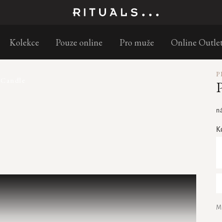
Objednejte
Kolekce
Pouze online
Pro muže
Online Outle
P
 Candle
P
n
K
M