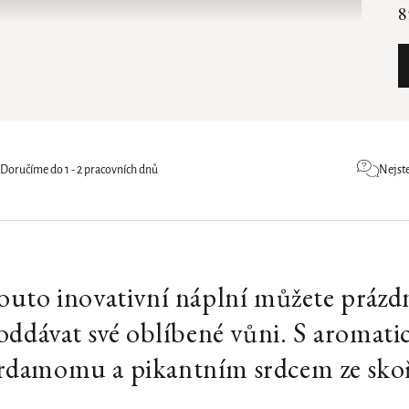
8
Doručíme do 1 - 2 pracovních dnů
Nejste
 touto inovativní náplní můžete práz
e oddávat své oblíbené vůni. S aromat
ardamomu a pikantním srdcem ze sko