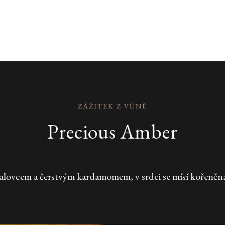
ZÁŽITEK Z VŮNĚ
Precious Amber
jalovcem a čerstvým kardamomem, v srdci se mísí kořeněná 