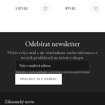
1 025 Kč
895 Kč
DO
DO
ŠÍKU
KOŠÍKU
KOŠÍK
Hammam
Odebírat newsletter
Refill
Home
Vložte svůj e-mail a my vám budeme zasílat informace o
Perfume
nových produktech na našem e-shopu.
náplň
interiérového
parfému,
400
Vložením e-mailu souhlasíte s
podmínkami ochrany osobních údajů
ml
PŘIHLÁSIT SE K ODBĚRU
765
Kč
DO
KOŠÍKU
Zápatí
Zákaznický servis