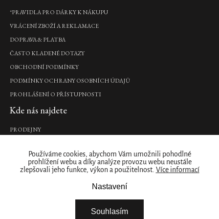
*PRAVIDLA PRO DÁRKY K NÁKUPU
Mystic
Cedar
VRÁCENÍ ZBOŽÍ A REKLAMACE
Refill
DOPRAVA & PLATBA
Fragrance
ČASTO KLADENÉ DOTAZY
Sticks
OBCHODNÍ PODMÍNKY
náplň
luxusních
PODMÍNKY OCHRANY OSOBNÍCH ÚDAJŮ
vonných
tyčinek,
PROHLÁŠENÍ O PŘÍSTUPNOSTI
900
Kde nás najdete
ml
2
PRODEJNY
090
Kč
Naše značka
Používáme cookies, abychom Vám umožnili pohodlné
DO
prohlížení webu a díky analýze provozu webu neustále
O NÁS
KOŠÍKU
zlepšovali jeho funkce, výkon a použitelnost.
Více informací
ZÁKAZNICKÝ ÚČET
Nastavení
STÁHNĚTE SI NAŠÍ APLIKACI
Car
FIREMNÍ DÁRKY
Perfume
Souhlasím
Spray