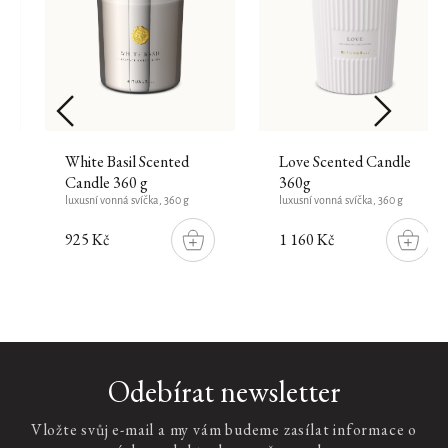
White Basil Scented
Love Scented Candle
Candle 360 g
360g
luxusní vonná svíčka, 360 g
luxusní vonná svíčka, 360 g
925 Kč
1 160 Kč
DO
DO
ŠÍKU
KOŠÍKU
KOŠÍK
Cashmere
Odebírat newsletter
Rose
Mini
Vložte svůj e-mail a my vám budeme zasílat informace o
Fragrance