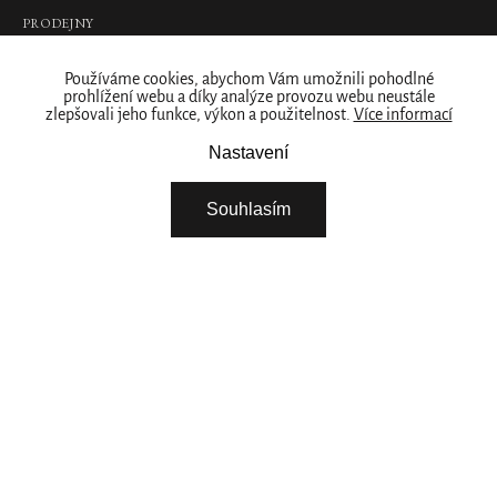
895
PRODEJNY
Kč
Naše značka
DO
Používáme cookies, abychom Vám umožnili pohodlné
KOŠÍKU
prohlížení webu a díky analýze provozu webu neustále
O NÁS
zlepšovali jeho funkce, výkon a použitelnost.
Více informací
ZÁKAZNICKÝ ÚČET
Nastavení
Savage
STÁHNĚTE SI NAŠÍ APLIKACI
Garden
FIREMNÍ DÁRKY
Mini
Souhlasím
Fragrance
NABÍDKA PRÁCE – ŘIDIČ / SKLADNÍK
Sticks
NABÍDKA PRÁCE - BRIGÁDA ROZVOZ ZBOŽÍ
luxusní
VYBERTE SI ZEMI
vonné
minityčinky,
100
ml
640
Kč
Pokračovat
DO
KOŠÍKU
Pouze
POTŘEBUJETE POMOC? ZAVOLEJTE NÁM
online
+420 266 266 916