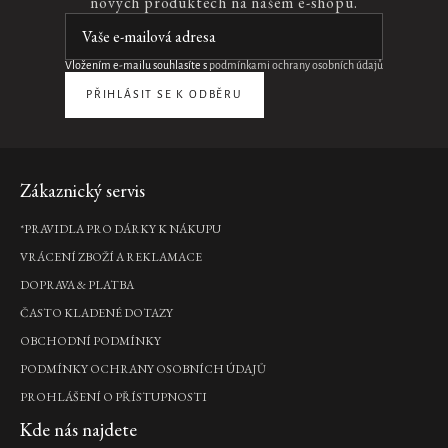
nových produktech na našem e-shopu.
Sticks
luxusní
vonné
minityčinky,
Vložením e-mailu souhlasíte s
podmínkami ochrany osobních údajů
100
ml
PŘIHLÁSIT SE K ODBĚRU
640
Kč
DO
Zápatí
Zákaznický servis
KOŠÍKU
*PRAVIDLA PRO DÁRKY K NÁKUPU
Velvet
VRÁCENÍ ZBOŽÍ A REKLAMACE
Oudh
DOPRAVA & PLATBA
Refill
ČASTO KLADENÉ DOTAZY
Home
Perfume
OBCHODNÍ PODMÍNKY
náplň
PODMÍNKY OCHRANY OSOBNÍCH ÚDAJŮ
interiérového
parfému,
PROHLÁŠENÍ O PŘÍSTUPNOSTI
400
Kde nás najdete
ml