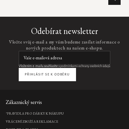
Ovládací
prvky
výpisu
Odebírat newsletter
Vložte svůj e-mail a my vám budeme zasílat informace o
nových produktech na našem e-shopu.
Vložením e-mailu souhlasíte s
podmínkami ochrany osobních údajů
PŘIHLÁSIT SE K ODBĚRU
Zápatí
Zákaznický servis
*PRAVIDLA PRO DÁRKY K NÁKUPU
VRÁCENÍ ZBOŽÍ A REKLAMACE