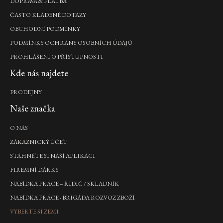
DOPRAVA & PLATBA
ČASTO KLADENÉ DOTAZY
OBCHODNÍ PODMÍNKY
PODMÍNKY OCHRANY OSOBNÍCH ÚDAJŮ
PROHLÁŠENÍ O PŘÍSTUPNOSTI
Kde nás najdete
PRODEJNY
Naše značka
O NÁS
ZÁKAZNICKÝ ÚČET
STÁHNĚTE SI NAŠÍ APLIKACI
FIREMNÍ DÁRKY
NABÍDKA PRÁCE – ŘIDIČ / SKLADNÍK
NABÍDKA PRÁCE - BRIGÁDA ROZVOZ ZBOŽÍ
VYBERTE SI ZEMI