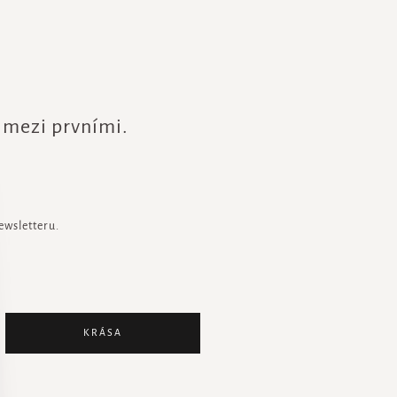
e mezi prvními.
ewsletteru.
KRÁSA