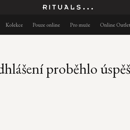
Objednejte do 11:30 a doručíme následující pracovní den
Kolekce
Pouze online
Pro muže
Online Outle
hlášení proběhlo úspě