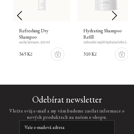
Refreshing Dry
Hydrating Shampoo
Shampoo
Refill
suchý šampon, 200 ml
náhradní náplň hydratačního šamponu, 250 ml
365 Kč
310 Kč
DO
DO
ŠÍKU
KOŠÍKU
KOŠÍK
Homme
Odebírat newsletter
Daily
Routine
Vložte svůj e-mail a my vám budeme zasílat informace o
Skin
nových produktech na našem e-shopu.
Care
Set
bakuchiol