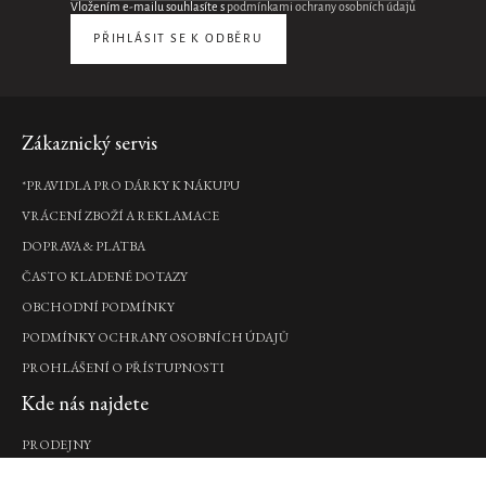
natural
Vložením e-mailu souhlasíte s
podmínkami ochrany osobních údajů
booster
PŘIHLÁSIT SE K ODBĚRU
6,5ml,
hydratační
krém
na
obličej
Zápatí
Zákaznický servis
20ml,...
460
*PRAVIDLA PRO DÁRKY K NÁKUPU
Kč
VRÁCENÍ ZBOŽÍ A REKLAMACE
DO
KOŠÍKU
DOPRAVA & PLATBA
Novinka
ČASTO KLADENÉ DOTAZY
OBCHODNÍ PODMÍNKY
3-
in-
PODMÍNKY OCHRANY OSOBNÍCH ÚDAJŮ
1
PROHLÁŠENÍ O PŘÍSTUPNOSTI
Supercharged
Kde nás najdete
Lip
Mask
PRODEJNY
maska
na
Naše značka
rty,