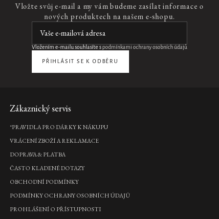
Náhradní náplň do svíčky
Vložte svůj e-mail a my vám budeme zasílat informace o
The Ritual of Karma
nových produktech na našem e-shopu.
INTUITIA
PÉČE O OPALOVÁNÍ
PÉČE O DĚTI
The Soulful Collection
KOUPELNA
Krémy na opalování
Sport
Vložením e-mailu souhlasíte s
podmínkami ochrany osobních údajů
PRO NASTÁVAJÍCÍ MAMINKY
SLUNEČNÍ PÉČE
Krémy po opalování
Péče o prádlo
The Ritual of Jing
PŘIHLÁSIT SE K ODBĚRU
Ručníky
Hair Care Collection
NÁHRADNÍ NÁPLNĚ
Doplňky
The Ritual of Hammam
Zápatí
Zákaznický servis
Předložka
The Iconic Collection
KOSMETICKÉ PŘÍPRAVKY NA CESTY
The Ritual of Cleopatra
*PRAVIDLA PRO DÁRKY K NÁKUPU
VRÁCENÍ ZBOŽÍ A REKLAMACE
VŮNĚ DO AUTA
DOPRAVA & PLATBA
Osvěžovač vzduchu
ČASTO KLADENÉ DOTAZY
Parfémy do auta
OBCHODNÍ PODMÍNKY
PODMÍNKY OCHRANY OSOBNÍCH ÚDAJŮ
Dárkové sady
PROHLÁŠENÍ O PŘÍSTUPNOSTI
Ubrousky do auta