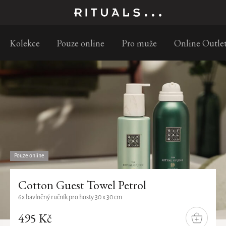
Doprava zdarma již od 699 Kč
Kolekce
Pouze online
Pro muže
Online Outle
Pouze online
Cotton Guest Towel Petrol
6x bavlněný ručník pro hosty 30 x 30 cm
495 Kč
DO