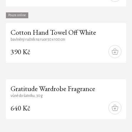
KOŠÍKU
Pouze online
Cotton Hand Towel Off White
bavlněný ručník na ruce 50 x 100 cm
390 Kč
DO
KOŠÍKU
Gratitude Wardrobe Fragrance
vůně do šatníku, 30 g
640 Kč
DO
KOŠÍKU