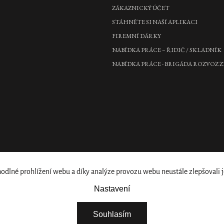
ZÁKAZNICKÝ ÚČET
STÁHNĚTE SI NAŠÍ APLIKACI
FIREMNÍ DÁRKY
NABÍDKA PRÁCE – ŘIDIČ / SKLADNÍK
NABÍDKA PRÁCE - BRIGÁDA ROZVOZ Z
lné prohlížení webu a díky analýze provozu webu neustále zlepšovali j
Nastavení
Souhlasím