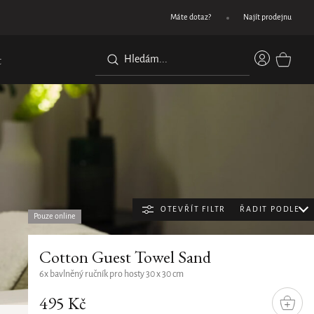
Objednejte do 11:30 a doručíme následující pracovní den
Máte dotaz?
Najít prodejnu
Přihláše
t
NÁKUPN
KOŠÍK
OTEVŘÍT FILTR
ŘADIT PODLE
Pouze online
Řazení
Doporučujeme
Cotton Guest Towel Sand
produk
Nejlevnější
6x bavlněný ručník pro hosty 30 x 30 cm
Nejdražší
495 Kč
DO