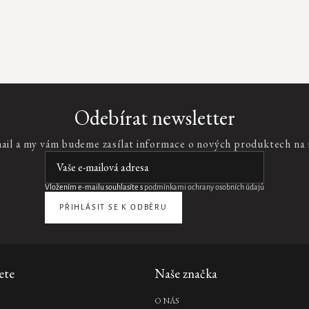
Odebírat newsletter
mail a my vám budeme zasílat informace o nových produktech na
Vložením e-mailu souhlasíte s
podmínkami ochrany osobních údajů
PŘIHLÁSIT SE K ODBĚRU
ete
Naše značka
O NÁS