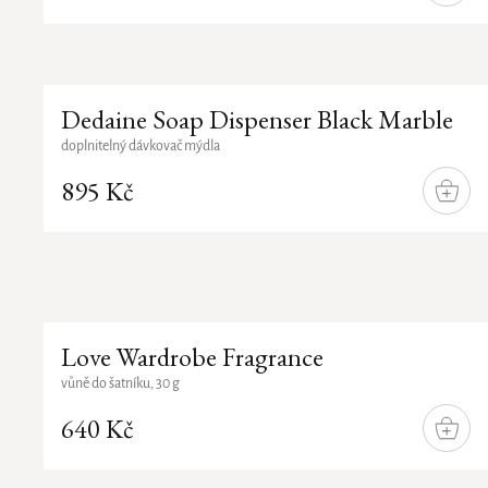
KOŠÍ
Nejprodávanější
Abecedně
Dedaine Soap Dispenser Black Marble
doplnitelný dávkovač mýdla
895 Kč
DO
KOŠÍ
Love Wardrobe Fragrance
vůně do šatníku, 30 g
640 Kč
DO
KOŠÍ