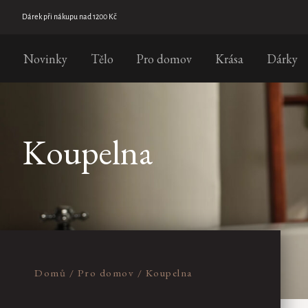
Přejít
na
nákupu nad 1200 Kč
CENA
obsah
Novinky
Tělo
Pro domov
Krása
Dárky
390
Kč
1290
Kč
Na
skladě
Novinka
Koupelna
Pouze
online
Výpis
produktů
Domů
/
Pro domov
/
Koupelna