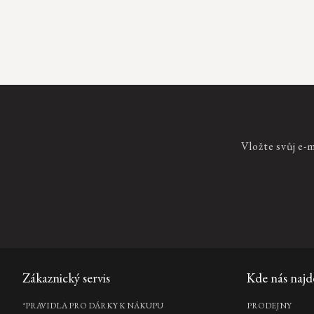
Ovládací
prvky
výpisu
Vložte svůj e-
Zápatí
Zákaznický servis
Kde nás najd
*PRAVIDLA PRO DÁRKY K NÁKUPU
PRODEJNY