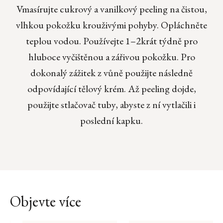
Vmasírujte cukrový a vanilkový peeling na čistou,
vlhkou pokožku krouživými pohyby. Opláchněte
teplou vodou. Používejte 1–2krát týdně pro
hluboce vyčištěnou a zářivou pokožku. Pro
dokonalý zážitek z vůně použijte následně
odpovídající tělový krém. Až peeling dojde,
použijte stlačovač tuby, abyste z ní vytlačili i
poslední kapku.
Objevte více