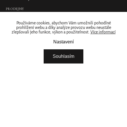
PRODEJNY
Naše značka
Používáme cookies, abychom Vám umožnili pohodlné
prohlížení webu a díky analýze provozu webu neustále
O NÁS
zlepšovali jeho funkce, výkon a použitelnost.
Více informací
ZÁKAZNICKÝ ÚČET
Nastavení
STÁHNĚTE SI NAŠÍ APLIKACI
FIREMNÍ DÁRKY
Souhlasím
NABÍDKA PRÁCE – ŘIDIČ / SKLADNÍK
NABÍDKA PRÁCE - BRIGÁDA ROZVOZ ZBOŽÍ
VYBERTE SI ZEMI
Pokračovat
POTŘEBUJETE POMOC? ZAVOLEJTE NÁM
+420 266 266 916