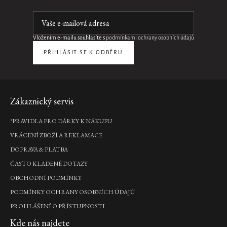
Vložením e-mailu souhlasíte s
podmínkami ochrany osobních údajů
PŘIHLÁSIT SE K ODBĚRU
Zápatí
Zákaznický servis
*PRAVIDLA PRO DÁRKY K NÁKUPU
VRÁCENÍ ZBOŽÍ A REKLAMACE
DOPRAVA & PLATBA
ČASTO KLADENÉ DOTAZY
OBCHODNÍ PODMÍNKY
PODMÍNKY OCHRANY OSOBNÍCH ÚDAJŮ
PROHLÁŠENÍ O PŘÍSTUPNOSTI
Kde nás najdete