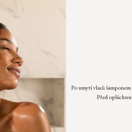
Po umytí vlasů šamponem r
Před opláchnut