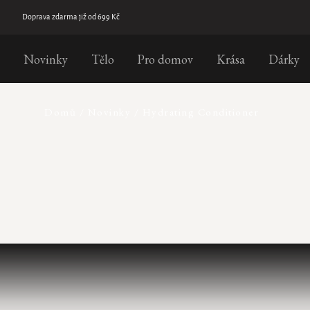
Přejít
na
Doprava zdarma již od 699 Kč
obsah
Novinky
Tělo
Pro domov
Krása
Dárky
Domů
/
Novinky
/
Hydrating Conditioner