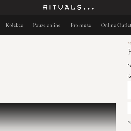
Objednejte do 11:30 a doručíme následující pracovní den
Kolekce
Pouze online
Pro muže
Online Outle
H
h
K
M