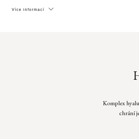
Více informací
H
Komplex hyalur
chrání j