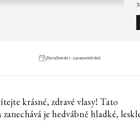
3
Doručíme do 1 - 2 pracovních dnů
ítejte krásné, zdravé vlasy! Tato
a zanechává je hedvábně hladké, leskle