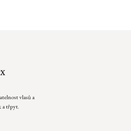
ex
telnost vlasů a
 a třpyt.