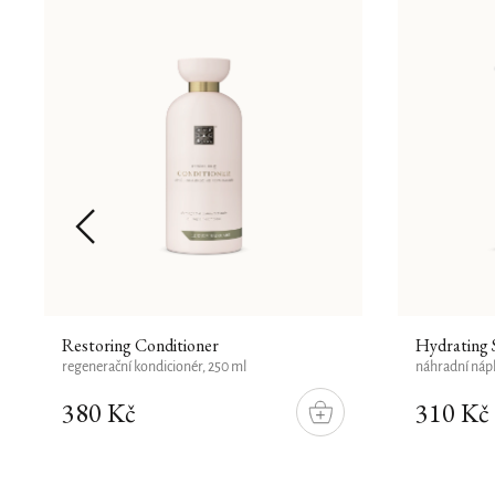
Restoring Conditioner
Hydrating 
regenerační kondicionér, 250 ml
náhradní náp
380 Kč
310 Kč
DO
ÍKU
KOŠÍKU
Novinka