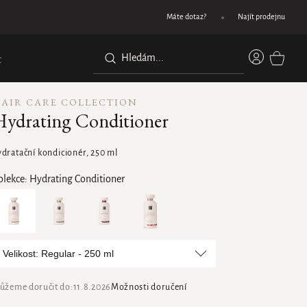
Dárek při nákupu nad 1200 Kč
Máte dotaz?
Najít prodejnu
Přihláše
t
NÁKUPN
KOŠÍK
AIR CARE COLLECTION
Hydrating Conditioner
ydratační kondicionér, 250 ml
olekce:
Hydrating Conditioner
Velikost: Regular - 250 ml
ůžeme doručit do:
11.8.2026
Možnosti doručení