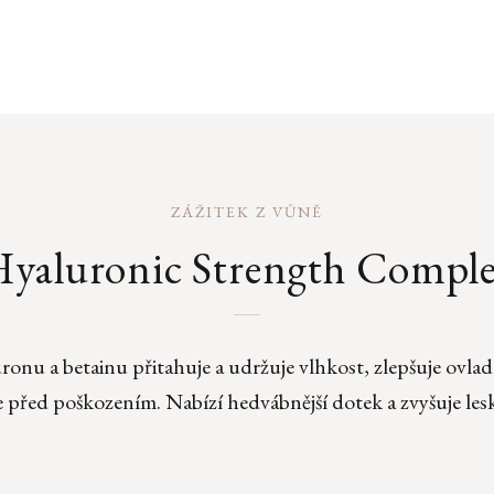
ZÁŽITEK Z VŮNĚ
yaluronic Strength Compl
onu a betainu přitahuje a udržuje vlhkost, zlepšuje ovlada
e před poškozením. Nabízí hedvábnější dotek a zvyšuje lesk