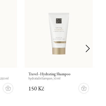
Travel - Hydrating Shampoo
V
 250 ml
hydratační šampon, 70 ml
k
150 Kč
DO
DO
KOŠÍKU
KOŠÍKU