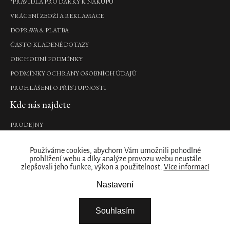
*PRAVIDLA PRO DÁRKY K NÁKUPU
DO
KOŠÍKU
VRÁCENÍ ZBOŽÍ A REKLAMACE
Novinka
DOPRAVA & PLATBA
Sakura
ČASTO KLADENÉ DOTAZY
Anti-
OBCHODNÍ PODMÍNKY
Perspirant
PODMÍNKY OCHRANY OSOBNÍCH ÚDAJŮ
Cream
antiperspirant
PROHLÁŠENÍ O PŘÍSTUPNOSTI
krém,
Kde nás najdete
50
ml
PRODEJNY
285
Kč
Naše značka
Používáme cookies, abychom Vám umožnili pohodlné
DO
prohlížení webu a díky analýze provozu webu neustále
O NÁS
KOŠÍKU
zlepšovali jeho funkce, výkon a použitelnost.
Více informací
Novinka
ZÁKAZNICKÝ ÚČET
Nastavení
STÁHNĚTE SI NAŠÍ APLIKACI
Lip
FIREMNÍ DÁRKY
Gloss
Souhlasím
-
NABÍDKA PRÁCE – ŘIDIČ / SKLADNÍK
Vintage