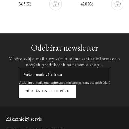
365 Kč
420 Kč
DO
DO
ŠÍKU
KOŠÍKU
KOŠÍK
Novinka
Ayurveda
Odebírat newsletter
Face
&
Vložte svůj e-mail a my vám budeme zasílat informace o
Body
nových produktech na našem e-shopu.
Clay
Mask
maska
na
Vložením e-mailu souhlasíte s
podmínkami ochrany osobních údajů
obličej
PŘIHLÁSIT SE K ODBĚRU
a
tělo,
150
ml
340
Zápatí
Zákaznický servis
Kč