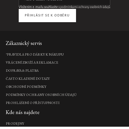
parfému
do
Vložením e-mailu souhlasíte s
podmínkami ochrany osobních údajů
auta
PŘIHLÁSIT SE K ODBĚRU
640
Kč
DO
KOŠÍKU
Pouze
Zápatí
Zákaznický servis
online
*PRAVIDLA PRO DÁRKY K NÁKUPU
Velvet
VRÁCENÍ ZBOŽÍ A REKLAMACE
Oudh
Car
DOPRAVA & PLATBA
Air
ČASTO KLADENÉ DOTAZY
Freshener
OBCHODNÍ PODMÍNKY
vůně
do
PODMÍNKY OCHRANY OSOBNÍCH ÚDAJŮ
auta,
2
PROHLÁŠENÍ O PŘÍSTUPNOSTI
x
Kde nás najdete
3
g
PRODEJNY
585