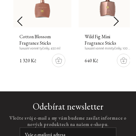
Cotton Blossom
Wild Fig Mini
Fragrance Sticks
Fragrance Sticks
luxusní vonné tyčinky, 450 ml
luxusní vonné minityčinky, 100 ml
1 320 Kč
640 Kč
DO
DO
ŠÍKU
KOŠÍKU
KOŠÍK
Car
Odebírat newsletter
Perfume
Spray
Vložte svůj e-mail a my vám budeme zasílat informace o
Kit
nových produktech na našem e-shopu.
Sakura
sada