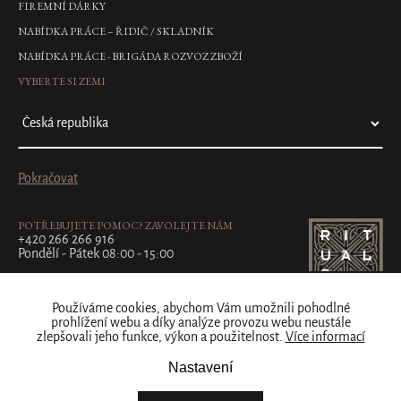
Spray
FIREMNÍ DÁRKY
antiperspirant
NABÍDKA PRÁCE – ŘIDIČ / SKLADNÍK
ve
spreji,
NABÍDKA PRÁCE - BRIGÁDA ROZVOZ ZBOŽÍ
150
VYBERTE SI ZEMI
ml
250
Kč
DO
KOŠÍKU
Pokračovat
Novinka
POTŘEBUJETE POMOC? ZAVOLEJTE NÁM
Karma
+420 266 266 916
Stick
Pondělí - Pátek 08:00 - 15:00
Sun
Protection
SPF
Používáme cookies, abychom Vám umožnili pohodlné
50+
prohlížení webu a díky analýze provozu webu neustále
zlepšovali jeho funkce, výkon a použitelnost.
Více informací
20g
neviditelná
Nastavení
opalovací
tyčinka