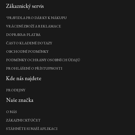
KOŠÍKU
KOŠÍKU
Zápatí
DO
Zákaznický servis
DO
KOŠÍKU
KOŠÍKU
*PRAVIDLA PRO DÁRKY K NÁKUPU
VRÁCENÍ ZBOŽÍ A REKLAMACE
Hammam
Massage
DOPRAVA & PLATBA
Body
ČASTO KLADENÉ DOTAZY
Oil
OBCHODNÍ PODMÍNKY
masážní
olej,
PODMÍNKY OCHRANY OSOBNÍCH ÚDAJŮ
100
PROHLÁŠENÍ O PŘÍSTUPNOSTI
ml
390
Kde nás najdete
Kč
PRODEJNY
DO
Naše značka
KOŠÍKU
O NÁS
Yozakura
ZÁKAZNICKÝ ÚČET
Anti-
STÁHNĚTE SI NAŠÍ APLIKACI
Perspirant