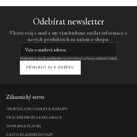
Hibiscus
Odebírat newsletter
Dream
Incense
Vložte svůj e-mail a my vám budeme zasílat informace o
Cones
nových produktech na našem e-shopu.
vonné
kužely,
20x0,9
g
Vložením e-mailu souhlasíte s
podmínkami ochrany osobních údajů
495
PŘIHLÁSIT SE K ODBĚRU
Kč
DO
KOŠÍKU
Zápatí
Zákaznický servis
Wild
*PRAVIDLA PRO DÁRKY K NÁKUPU
Fig
VRÁCENÍ ZBOŽÍ A REKLAMACE
Refill
Fragrance
DOPRAVA & PLATBA
Sticks
ČASTO KLADENÉ DOTAZY