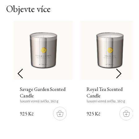
Objevte více
Savage Garden Scented
Royal Tea Scented
Candle
Candle
luxusní vonná svíčka, 360 g
luxusní vonná svíčka, 360 g
925 Kč
925 Kč
DO
DO
ŠÍKU
KOŠÍKU
KOŠÍK