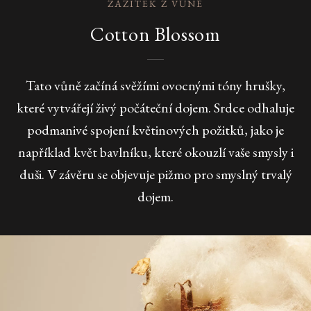
ZÁŽITEK Z VŮNĚ
Cotton Blossom
Tato vůně začíná svěžími ovocnými tóny hrušky,
které vytvářejí živý počáteční dojem. Srdce odhaluje
podmanivé spojení květinových požitků, jako je
například květ bavlníku, které okouzlí vaše smysly i
duši. V závěru se objevuje pižmo pro smyslný trvalý
dojem.