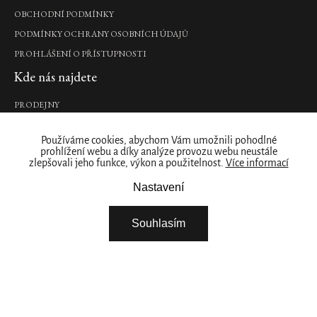
náplň
OBCHODNÍ PODMÍNKY
luxusních
vonných
PODMÍNKY OCHRANY OSOBNÍCH ÚDAJŮ
tyčinek,
900
PROHLÁŠENÍ O PŘÍSTUPNOSTI
ml
Kde nás najdete
2
090
PRODEJNY
Kč
Naše značka
DO
Používáme cookies, abychom Vám umožnili pohodlné
KOŠÍKU
prohlížení webu a díky analýze provozu webu neustále
O NÁS
zlepšovali jeho funkce, výkon a použitelnost.
Více informací
ZÁKAZNICKÝ ÚČET
Nastavení
Mystic
STÁHNĚTE SI NAŠÍ APLIKACI
Cedar
FIREMNÍ DÁRKY
Scented
Souhlasím
Candle
NABÍDKA PRÁCE – ŘIDIČ / SKLADNÍK
luxusní
NABÍDKA PRÁCE - BRIGÁDA ROZVOZ ZBOŽÍ
vonná
VYBERTE SI ZEMI
svíčka
s
kovovým
držákem,