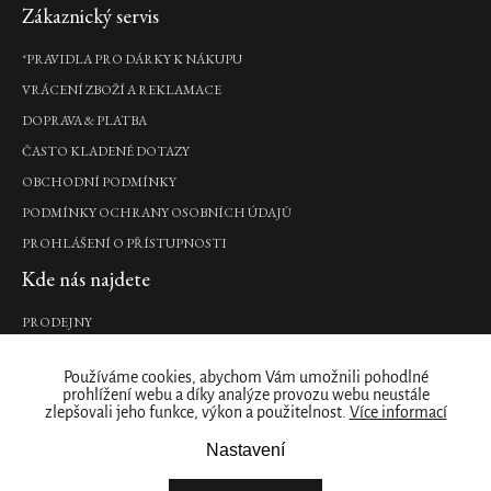
925
Zápatí
Zákaznický servis
Kč
*PRAVIDLA PRO DÁRKY K NÁKUPU
DO
KOŠÍKU
VRÁCENÍ ZBOŽÍ A REKLAMACE
Limitovaná
edice
DOPRAVA & PLATBA
ČASTO KLADENÉ DOTAZY
Seshen
Home
OBCHODNÍ PODMÍNKY
Perfume
PODMÍNKY OCHRANY OSOBNÍCH ÚDAJŮ
interiérový
PROHLÁŠENÍ O PŘÍSTUPNOSTI
parfém,
300
Kde nás najdete
ml
765
PRODEJNY
Kč
Naše značka
Novinka
DO
Používáme cookies, abychom Vám umožnili pohodlné
KOŠÍKU
prohlížení webu a díky analýze provozu webu neustále
Pouze
O NÁS
online
zlepšovali jeho funkce, výkon a použitelnost.
Více informací
ZÁKAZNICKÝ ÚČET
Nastavení
Tiny
STÁHNĚTE SI NAŠÍ APLIKACI
Rituals