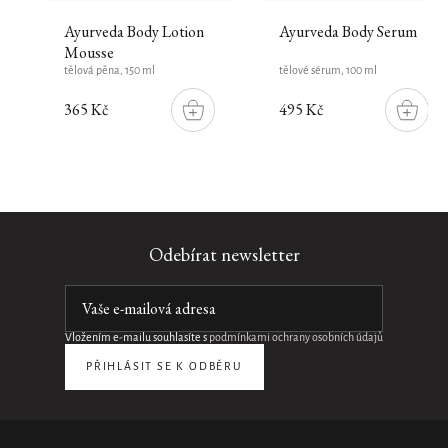
Ayurveda Body Lotion
Ayurveda Body Serum
Mousse
tělová pěna, 150 ml
tělové sérum, 100 ml
365 Kč
495 Kč
DO
DO
ŠÍKU
KOŠÍKU
KOŠÍK
Novinka
Eyeshadow
Odebírat newsletter
Palette
-
Cool
Essentials
Vložením e-mailu souhlasíte s
podmínkami ochrany osobních údajů
paleta
očních
PŘIHLÁSIT SE K ODBĚRU
stínů
–
Cool
Essentials